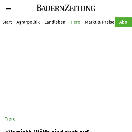
Suche
Start
Agrarpolitik
Landleben
Tiere
Markt & Preise
Pflan
Abo
Tiere