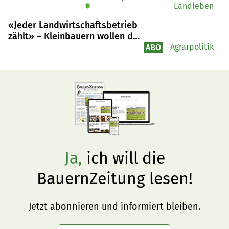
Projekte zur Reduktion der Treibhausgasemissionen 
✹
Landleben
wurden zusammen mit den Bauern und Bäuerinnen 
«Jeder Landwirtschaftsbetrieb
erarbeitet und sind nun startklar für die Umsetzung auf 
zählt» – Kleinbauern wollen das
den Pilotbetrieben.
Hofsterben stoppen
Agrarpolitik
ABO
Ja,
ich will die
BauernZeitung lesen!
Jetzt abonnieren und informiert bleiben.