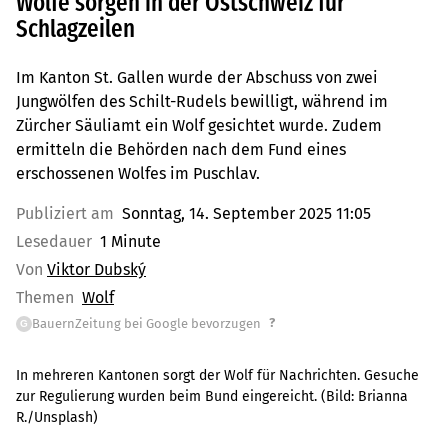
Wölfe sorgen in der Ostschweiz für
Schlagzeilen
Im Kanton St. Gallen wurde der Abschuss von zwei
Jungwölfen des Schilt-Rudels bewilligt, während im
Zürcher Säuliamt ein Wolf gesichtet wurde. Zudem
ermitteln die Behörden nach dem Fund eines
erschossenen Wolfes im Puschlav.
Publiziert am
Sonntag, 14. September 2025 11:05
Lesedauer
1 Minute
Von
Viktor Dubský
Themen
Wolf
?
BauernZeitung bei Google bevorzugen
G
In mehreren Kantonen sorgt der Wolf für Nachrichten. Gesuche
zur Regulierung wurden beim Bund eingereicht.
(Bild:
Brianna
R./Unsplash
)