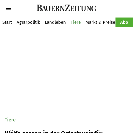
Suche
Start
Agrarpolitik
Landleben
Tiere
Markt & Preise
Pflan
Abo
Tiere