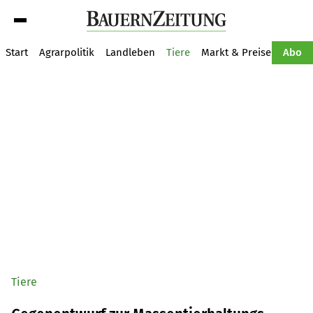
Suche
Start
Agrarpolitik
Landleben
Tiere
Markt & Preise
Pflan
Abo
Tiere