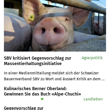
SBV kritisiert Gegenvorschlag zur
Agrarpolitik
Massentierhaltungsinitiative
In einer Medienmitteilung meldet sich der Schweizer 
Bauernverband SBV zu Wort und äussert Kritik an dem 
vom Bundesrat verabschiedeten Gegenvorschlag zur 
Kulinarisches Berner Oberland:
Massentierhaltungsinitiative. Dieser verteuere die 
Gewinnen Sie das Buch «Alpe-Chuchi»
Schweizer Produktion, blende die Importe aus und 
✹
Landleben
schwäche die aktuellen Tierwohllabels.
Gegenvorschlag zur