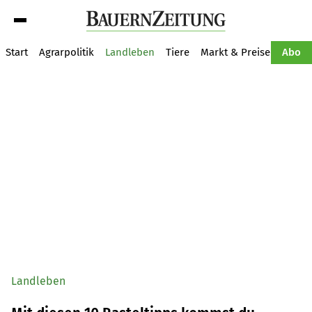
Suche
Start
Agrarpolitik
Landleben
Tiere
Markt & Preise
Pflan
Abo
Landleben