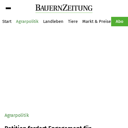
Suche
Start
Agrarpolitik
Landleben
Tiere
Markt & Preise
Pflan
Abo
Agrarpolitik