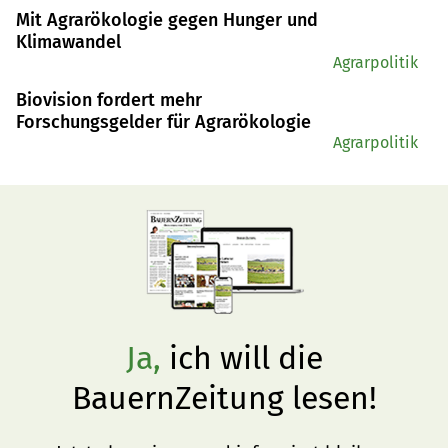
Tretmühle» gefangen. Änderungen wären wünschenswert 
Mit Agrarökologie gegen Hunger und
– aber welche, und wie?
Klimawandel
Agrarpolitik
Biovision fordert mehr
Forschungsgelder für Agrarökologie
Agrarpolitik
Ja,
ich will die
BauernZeitung lesen!