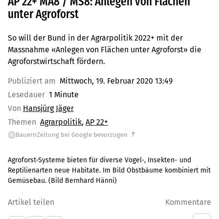
AP 22+ MA8 / MS8: Anlegen von Flächen
unter Agroforst
So will der Bund in der Agrarpolitik 2022+ mit der
Massnahme «Anlegen von Flächen unter Agroforst» die
Agroforstwirtschaft fördern.
Publiziert am
Mittwoch, 19. Februar 2020 13:49
Lesedauer
1 Minute
Von
Hansjürg Jäger
Themen
Agrarpolitik
AP 22+
?
BauernZeitung bei Google bevorzugen
G
Agroforst-Systeme bieten für diverse Vogel-, Insekten- und
Reptilienarten neue Habitate. Im Bild Obstbäume kombiniert mit
Gemüsebau. (Bild Bernhard Hänni)
Artikel teilen
Kommentare