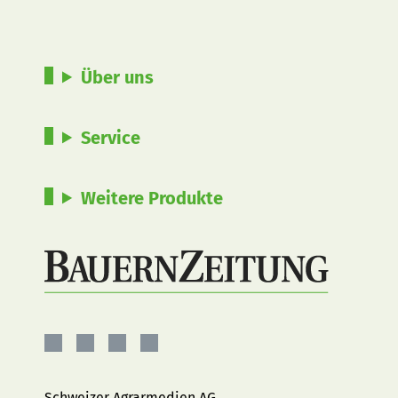
Über uns
Service
Weitere Produkte
BauernZeitung
BauernZeitung
BauernZeitung
BauernZeitung
auf
auf
auf
auf
Facebook
Instagram
YouTube
LinkedIn
Schweizer Agrarmedien AG