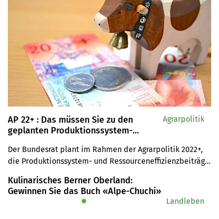
AP 22+ : Das müssen Sie zu den
Agrarpolitik
geplanten Produktionssystem-
Beiträgen wissen
Der Bundesrat plant im Rahmen der Agrarpolitik 2022+, 
die Produktionssystem- und Ressourceneffizienzbeiträge 
anzupassen. In dieser Übersicht fassen wir zusammen, 
Kulinarisches Berner Oberland:
was in den Zielbereichen Pflanzenschutz, 
Gewinnen Sie das Buch «Alpe-Chuchi»
Bodenfruchtbarkeit, Nährstoffe, funktionelle 
✹
Landleben
Biodiversität, Klima und Tiergesundheit geplant ist. Die 