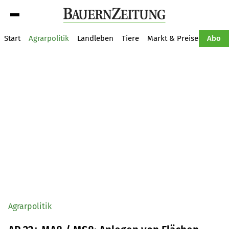
Suche
Start
Agrarpolitik
Landleben
Tiere
Markt & Preise
Pflan
Abo
Agrarpolitik