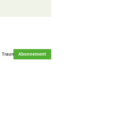
Traumtraktor
Abonnement
Hof-Management
Jahresserie