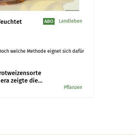
feuchtet
Landleben
ABO
 Doch welche Methode eignet sich dafür 
rotweizensorte
era zeigte die
lsten Proteinerträge
Pflanzen