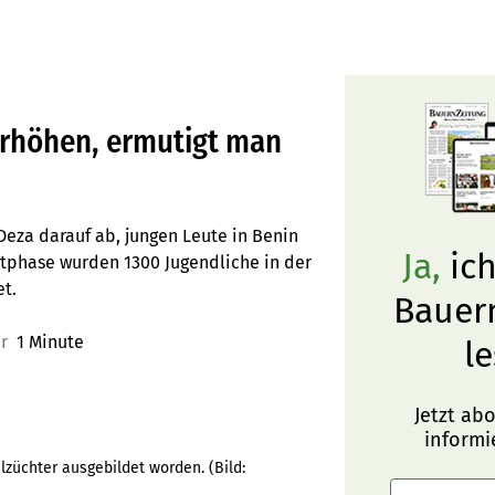
erhöhen, ermutigt man
Deza darauf ab, jungen Leute in Benin
Ja,
ich
tphase wurden 1300 Jugendliche in der
t.
Bauer
er
1 Minute
le
Jetzt ab
informi
lzüchter ausgebildet worden.
(Bild: