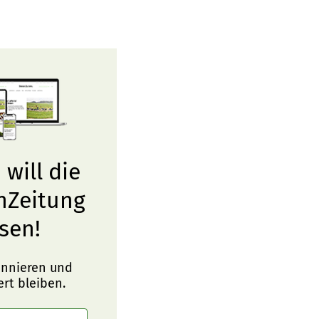
 will die
nZeitung
sen!
onnieren und
ert bleiben.