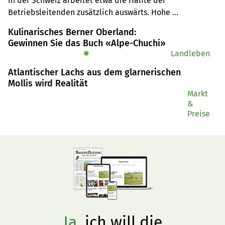
In der Schweiz arbeitet etwa die Hälfte der 
Betriebsleitenden zusätzlich auswärts. Hohe 
Direktzahlungen pro Fläche erhöhen die 
Kulinarisches Berner Oberland:
Wahrscheinlichkeit dafür und ihre Wirkung entspricht 
Gewinnen Sie das Buch «Alpe-Chuchi»
laut Agroscope nicht vollumfänglich dem gesetzlichen 
✹
Landleben
Ziel.
Atlantischer Lachs aus dem glarnerischen
Mollis wird Realität
Markt
&
Preise
Ja,
ich will die