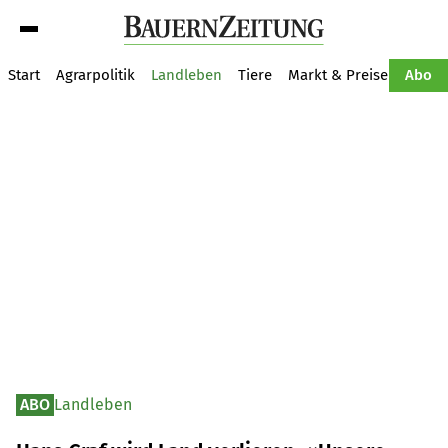
Suche
Start
Agrarpolitik
Landleben
Tiere
Markt & Preise
Pflan
Abo
ABO
Landleben