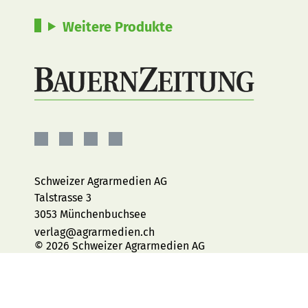
Weitere Produkte
BauernZeitung
BauernZeitung
BauernZeitung
BauernZeitung
auf
auf
auf
auf
Facebook
Instagram
YouTube
LinkedIn
Schweizer Agrarmedien AG
Talstrasse 3
3053 Münchenbuchsee
verlag@agrarmedien.ch
© 2026 Schweizer Agrarmedien AG