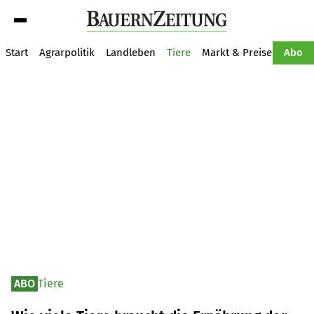
Suche
Start
Agrarpolitik
Landleben
Tiere
Markt & Preise
Pflan
Abo
ABO
Tiere