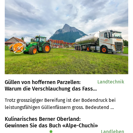
Güllen von hoffernen Parzellen:
Landtechnik
Warum die Verschlauchung das Fass
verdrängt
Trotz grosszügiger Bereifung ist der Bodendruck bei 
leistungsfähigen Güllenfässern gross. Bedeutend 
bodenschonender ist hingegen die Verschlauchung ab 
Kulinarisches Berner Oberland:
Feldrand. Wir haben mit dem Lohnunternehmer Roger 
Gewinnen Sie das Buch «Alpe-Chuchi»
Zimmermann Mels über das Thema gesprochen.
✹
Landleben