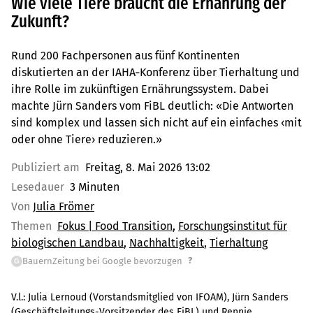
Wie viele Tiere braucht die Ernährung der
Zukunft?
Rund 200 Fachpersonen aus fünf Kontinenten
diskutierten an der IAHA‑Konferenz über Tierhaltung und
ihre Rolle im zukünftigen Ernährungssystem. Dabei
machte Jürn Sanders vom FiBL deutlich: «Die Antworten
sind komplex und lassen sich nicht auf ein einfaches ‹mit
oder ohne Tiere› reduzieren.»
Publiziert am
Freitag, 8. Mai 2026 13:02
Lesedauer
3 Minuten
Von
Julia Frömer
Themen
Fokus | Food Transition
Forschungsinstitut für
biologischen Landbau
Nachhaltigkeit
Tierhaltung
?
BauernZeitung bei Google bevorzugen
G
V.l.: Julia Lernoud (Vorstandsmitglied von IFOAM), Jürn Sanders
(Geschäftsleitungs-Vorsitzender des FiBL) und Rennie