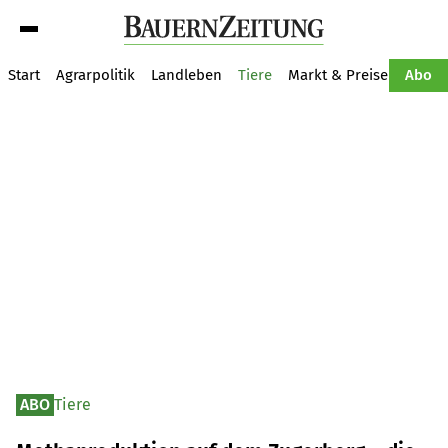
Suche
Start
Agrarpolitik
Landleben
Tiere
Markt & Preise
Pflan
Abo
ABO
Tiere