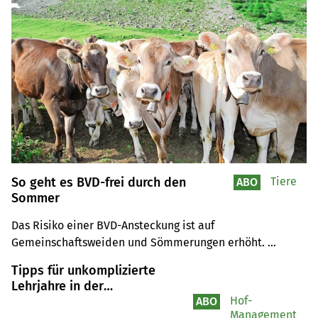
So geht es BVD-frei durch den
Tiere
ABO
Sommer
Das Risiko einer BVD-Ansteckung ist auf 
Gemeinschaftsweiden und Sömmerungen erhöht. 
Vorgängig gilt es einige Punkte zu beachten.
Tipps für unkomplizierte
Lehrjahre in der
Landwirtschaft für
Hof-
ABO
Management
Berufsbildner und Lernende