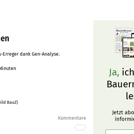
nen
tis-Erreger dank Gen-Analyse.
Minuten
Ja,
ich
Bauer
le
Bild BauZ)
Jetzt ab
Kommentare
informi