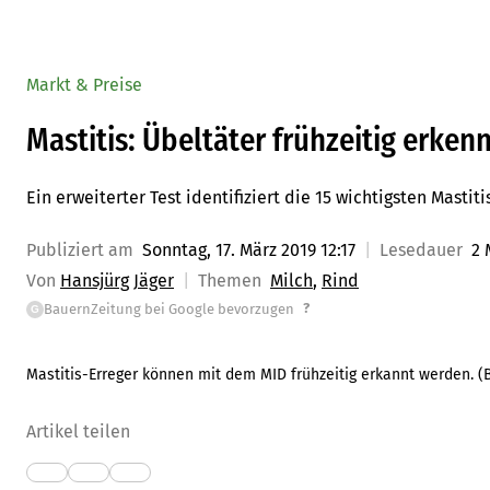
Markt & Preise
Mastitis: Übeltäter frühzeitig erken
Ein erweiterter Test identifiziert die 15 wichtigsten Masti
Publiziert am
Sonntag, 17. März 2019 12:17
Lesedauer
2 
Von
Hansjürg Jäger
Themen
Milch
Rind
?
BauernZeitung bei Google bevorzugen
G
Mastitis-Erreger können mit dem MID frühzeitig erkannt werden. (
Artikel teilen