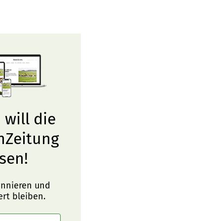
 will die
nZeitung
sen!
onnieren und
ert bleiben.