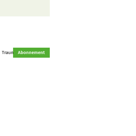
Traumtraktor
Abonnement
Hof-Management
Jahresserie