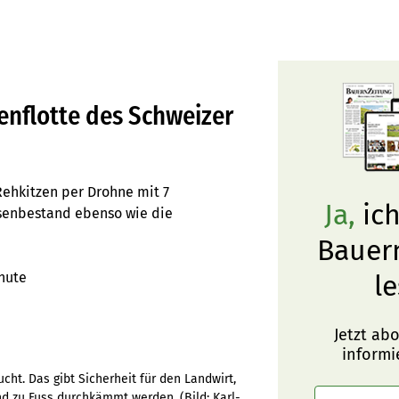
nenflotte des Schweizer
Rehkitzen per Drohne mit 7
Ja,
ich
esenbestand ebenso wie die
Bauer
nute
le
Jetzt ab
informi
cht. Das gibt Sicherheit für den Landwirt,
and zu Fuss durchkämmt werden.
(Bild:
Karl-