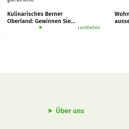
Kulinarisches Berner
Wohn
Oberland: Gewinnen Sie
auss
das Buch «Alpe-Chuchi»
✹
Landleben
Bauzo
umstr
Über uns