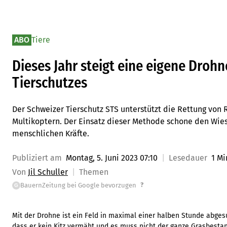
ABO
Tiere
Dieses Jahr steigt eine eigene Droh
Tierschutzes
Der Schweizer Tierschutz STS unterstützt die Rettung von 
Multikoptern. Der Einsatz dieser Methode schone den Wi
menschlichen Kräfte.
Publiziert am
Montag, 5. Juni 2023 07:10
Lesedauer
1 Mi
Von
Jil Schuller
Themen
?
BauernZeitung bei Google bevorzugen
G
Mit der Drohne ist ein Feld in maximal einer halben Stunde abgesu
dass er kein Kitz vermäht und es muss nicht der ganze Grasbest