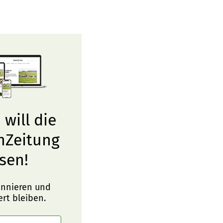
 will die
nZeitung
sen!
onnieren und
ert bleiben.