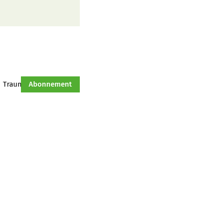
Traumtraktor
Abonnement
Hof-Management
Jahresserie