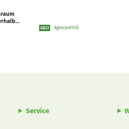
raum
erhalb
ne bleibt
Agrarpolitik
ABO
itten
Service
W