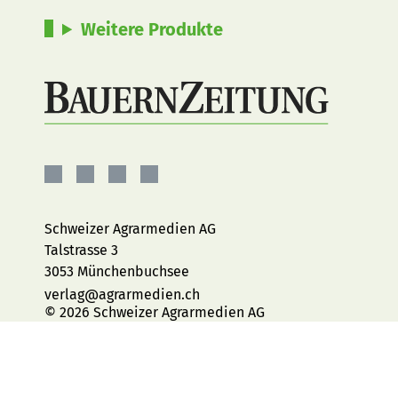
Weitere Produkte
BauernZeitung
BauernZeitung
BauernZeitung
BauernZeitung
auf
auf
auf
auf
Facebook
Instagram
YouTube
LinkedIn
Schweizer Agrarmedien AG
Talstrasse 3
3053 Münchenbuchsee
verlag@agrarmedien.ch
© 2026 Schweizer Agrarmedien AG