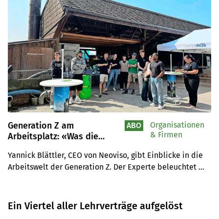
Generation Z am
Organisationen
ABO
& Firmen
Arbeitsplatz: «Was die
Jungen wollen, wäre für alle
Yannick Blättler, CEO von Neoviso, gibt Einblicke in die 
ein Gewinn»
Arbeitswelt der Generation Z. Der Experte beleuchtet 
deren Bedürfnisse, Werte und die Herausforderungen, 
mit denen Unternehmen konfrontiert sind.
Ein Viertel aller Lehrverträge aufgelöst