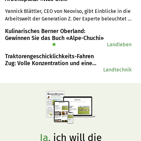
Jungen wollen, wäre für alle
Yannick Blättler, CEO von Neoviso, gibt Einblicke in die 
ein Gewinn»
Arbeitswelt der Generation Z. Der Experte beleuchtet 
deren Bedürfnisse, Werte und die Herausforderungen, 
Kulinarisches Berner Oberland:
mit denen Unternehmen konfrontiert sind.
Gewinnen Sie das Buch «Alpe-Chuchi»
✹
Landleben
Traktorengeschicklichkeits-Fahren
Zug: Volle Konzentration und eine
ruhige Hand
Landtechnik
Ja,
ich will die