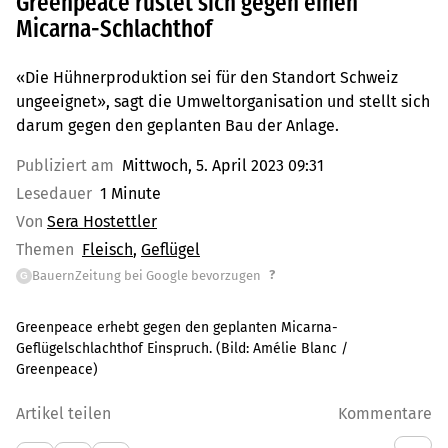
Greenpeace rüstet sich gegen einen
Micarna-Schlachthof
«Die Hühnerproduktion sei für den Standort Schweiz
ungeeignet», sagt die Umweltorganisation und stellt sich
darum gegen den geplanten Bau der Anlage.
Publiziert am
Mittwoch, 5. April 2023 09:31
Lesedauer
1 Minute
Von
Sera Hostettler
Themen
Fleisch
Geflügel
?
BauernZeitung bei Google bevorzugen
G
Greenpeace erhebt gegen den geplanten Micarna-
Geflügelschlachthof Einspruch.
(Bild:
Amélie Blanc /
Greenpeace
)
Artikel teilen
Kommentare