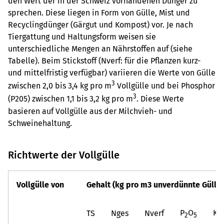
den Wert der in der Schweiz vorhandenen Dünger zu
sprechen. Diese liegen in Form von Gülle, Mist und
Recyclingdünger (Gärgut und Kompost) vor. Je nach
Tiergattung und Haltungsform weisen sie
unterschiedliche Mengen an Nährstoffen auf (siehe
Tabelle). Beim Stickstoff (Nverf: für die Pflanzen kurz-
und mittelfristig verfügbar) variieren die Werte von Gülle
3
zwischen 2,0 bis 3,4 kg pro m
Vollgülle und bei Phosphor
3
(P205) zwischen 1,1 bis 3,2 kg pro m
. Diese Werte
basieren auf Vollgülle aus der Milchvieh- und
Schweinehaltung.
Richtwerte der Vollgülle
Vollgülle von
Gehalt (kg pro m3 unverdünnte Gülle)
P
O
K
TS
Nges
Nverf
2
5
2