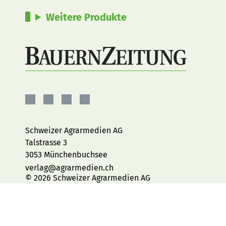
Weitere Produkte
BauernZeitung
BauernZeitung
BauernZeitung
BauernZeitung
auf
auf
auf
auf
Facebook
Instagram
YouTube
LinkedIn
Schweizer Agrarmedien AG
Talstrasse 3
3053 Münchenbuchsee
verlag@agrarmedien.ch
© 2026 Schweizer Agrarmedien AG