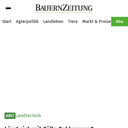
Suche
Start
Agrarpolitik
Landleben
Tiere
Markt & Preise
Pflan
Abo
ABO
Landtechnik