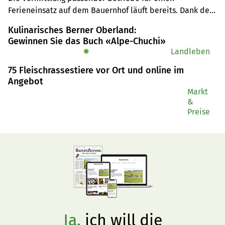
Ferieneinsatz auf dem Bauernhof läuft bereits. Dank des 
Schutzstatus S können auch Menschen zwischen 14 und 
Kulinarisches Berner Oberland:
24 Jahren aus der Ukraine vom Angebot von Agriviva 
Gewinnen Sie das Buch «Alpe-Chuchi»
profitieren.
✹
Landleben
75 Fleischrassestiere vor Ort und online im
Angebot
Markt
&
Preise
Ja,
ich will die