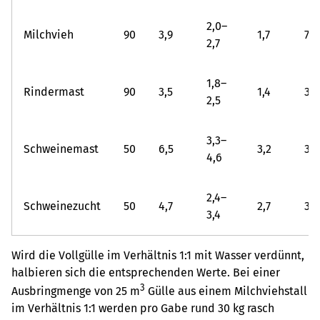
2,0–
Milchvieh
90
3,9
1,7
7,5
2,7
1,8–
Rindermast
90
3,5
1,4
3,4
2,5
3,3–
Schweinemast
50
6,5
3,2
3,6
4,6
2,4–
Schweinezucht
50
4,7
2,7
3,0
3,4
Wird die Vollgülle im Verhältnis 1:1 mit Wasser verdünnt,
halbieren sich die entsprechenden Werte. Bei einer
3
Ausbringmenge von 25 m
Gülle aus einem Milchviehstall
im Verhältnis 1:1 werden pro Gabe rund 30 kg rasch