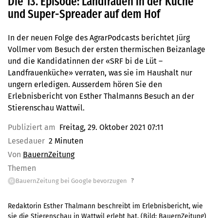
Die 13. Episode: Landfrauen in der Küche
und Super-Spreader auf dem Hof
In der neuen Folge des AgrarPodcasts berichtet Jürg
Vollmer vom Besuch der ersten thermischen Beizanlage
und die Kandidatinnen der «SRF bi de Lüt –
Landfrauenküche» verraten, was sie im Haushalt nur
ungern erledigen. Ausserdem hören Sie den
Erlebnisbericht von Esther Thalmanns Besuch an der
Stierenschau Wattwil.
Publiziert am
Freitag, 29. Oktober 2021 07:11
Lesedauer
2 Minuten
Von
BauernZeitung
Themen
?
BauernZeitung bei Google bevorzugen
G
Redaktorin Esther Thalmann beschreibt im Erlebnisbericht, wie
sie die Stierenschau in Wattwil erlebt hat.
(Bild:
BauernZeitung
)