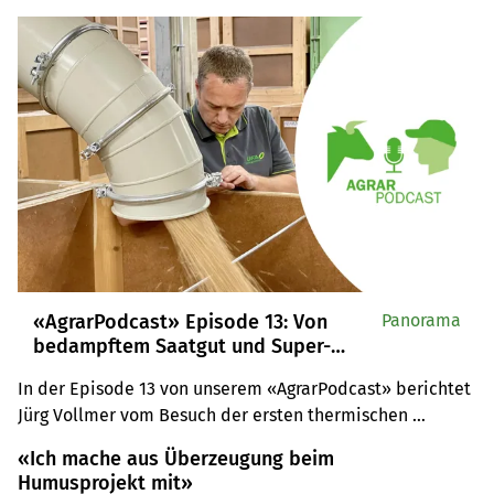
«AgrarPodcast» Episode 13: Von
Panorama
bedampftem Saatgut und Super-
Spreadern auf dem Hof
In der Episode 13 von unserem «AgrarPodcast» berichtet 
Jürg Vollmer vom Besuch der ersten thermischen 
Beizanlage zur Saatgutbehandlung in Lyssach BE und 
«Ich mache aus Überzeugung beim
Esther Thalmann über ihren Besuch an der Stierenschau 
Humusprojekt mit»