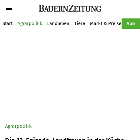
Suche
Start
Agrarpolitik
Landleben
Tiere
Markt & Preise
Pflan
Abo
Agrarpolitik