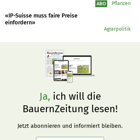
Wattwil SG. Ausserdem verraten die Kandidatinnen der 
Pflanzen
ABO
«SRF bi de Lüt – Landfrauenküche», welche 
Hausarbeiten nicht zu ihren Lieblinsaufgaben gehören.
«IP-Suisse muss faire Preise
einfordern»
Agrarpolitik
Ja,
ich will die
BauernZeitung lesen!
Jetzt abonnieren und informiert bleiben.