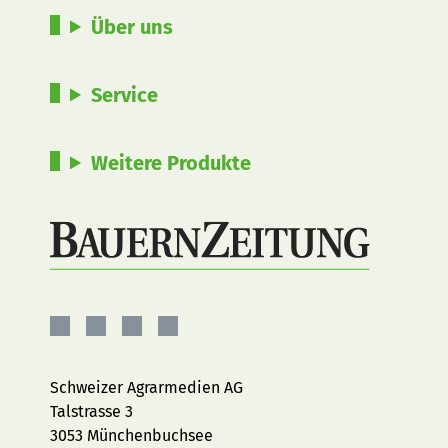
Über uns
Service
Weitere Produkte
BauernZeitung
BauernZeitung
BauernZeitung
BauernZeitung
auf
auf
auf
auf
Facebook
Instagram
YouTube
LinkedIn
Schweizer Agrarmedien AG
Talstrasse 3
3053 Münchenbuchsee