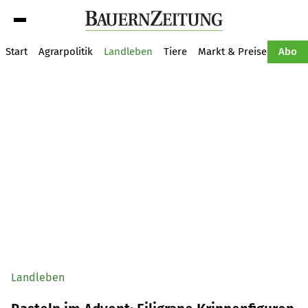
Suche
Start
Agrarpolitik
Landleben
Tiere
Markt & Preise
Pflan
Abo
Landleben