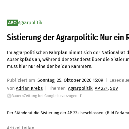
ABO
Agrarpolitik
Sistierung der Agrarpolitik: Nur ei
Im agrarpolitischen Fahrplan nimmt sich der Nationalrat
Absenkpfads an, während der Ständerat über die Sistieru
muss hier nur eine der beiden Kammern.
Publiziert am
Sonntag, 25. Oktober 2020 15:09
Lesedau
Von
Adrian Krebs
Themen
Agrarpolitik
AP 22+
SBV
?
BauernZeitung bei Google bevorzugen
G
Der Ständerat die Sistierung der AP 22+ beschlossen. (Bild Parla
Artikel teilen