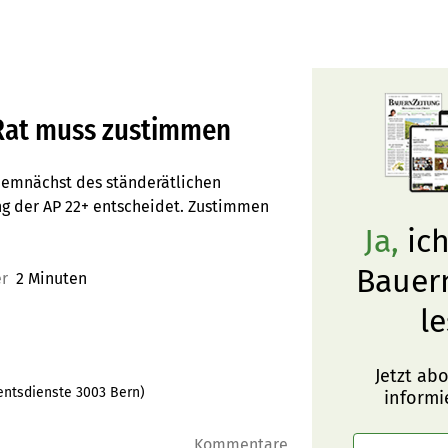
n Rat muss zustimmen
 demnächst des ständerätlichen
ng der AP 22+ entscheidet. Zustimmen
Ja,
ich
Bauer
er
2 Minuten
le
Jetzt ab
mentsdienste 3003 Bern)
informi
Kommentare