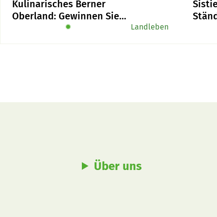
Kulinarisches Berner
Sisti
ab.
Oberland: Gewinnen Sie
Stän
das Buch «Alpe-Chuchi»
✹
Landleben
will 
lege
Über uns