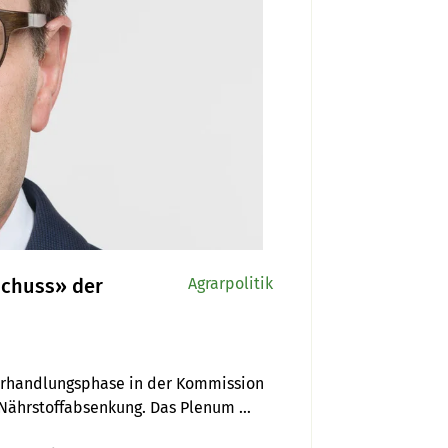
schuss» der
Agrarpolitik
erhandlungsphase in der Kommission 
 Nährstoffabsenkung. Das Plenum 
n PSM-Initiativen lehnt der Ständerat 