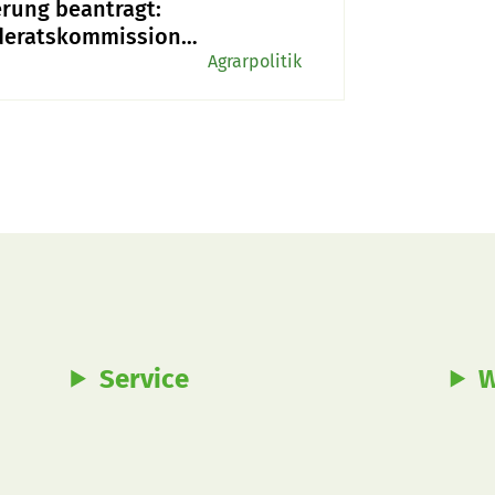
erung beantragt:
deratskommission
die AP 22+ auf Eis
Agrarpolitik
n
Service
W