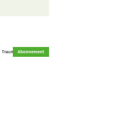
Traumtraktor
Abonnement
Hof-Management
Jahresserie