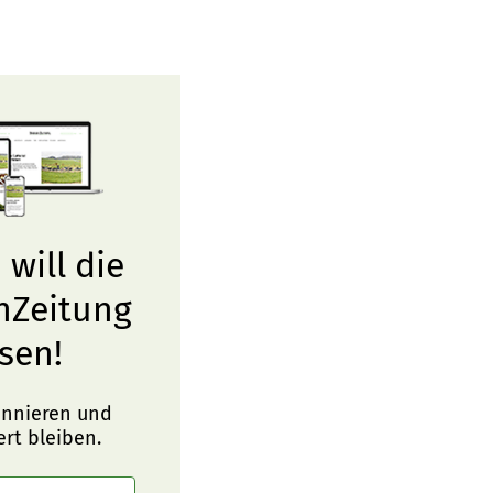
 will die
nZeitung
sen!
onnieren und
ert bleiben.