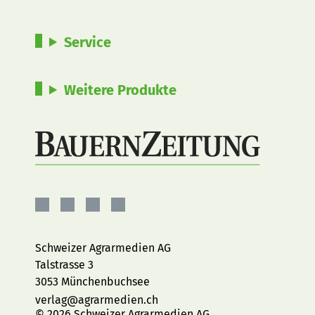
Service
Weitere Produkte
BauernZeitung
BauernZeitung
BauernZeitung
BauernZeitung
auf
auf
auf
auf
Facebook
Instagram
YouTube
LinkedIn
Schweizer Agrarmedien AG
Talstrasse 3
3053 Münchenbuchsee
verlag@agrarmedien.ch
© 2026 Schweizer Agrarmedien AG