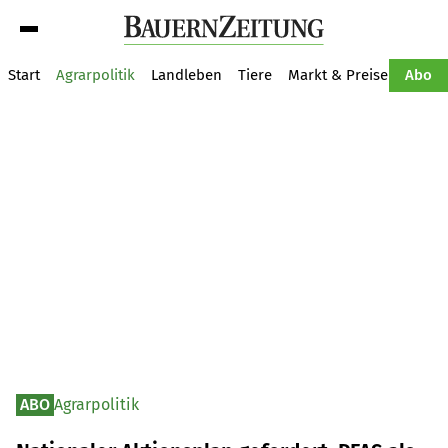
Suche
Start
Agrarpolitik
Landleben
Tiere
Markt & Preise
Pflan
Abo
ABO
Agrarpolitik