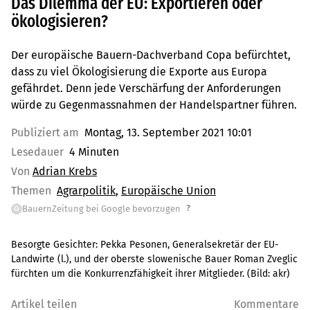
Das Dilemma der EU: Exportieren oder
ökologisieren?
Der europäische Bauern-Dachverband Copa befürchtet,
dass zu viel Ökologisierung die Exporte aus Europa
gefährdet. Denn jede Verschärfung der Anforderungen
würde zu Gegenmassnahmen der Handelspartner führen.
Publiziert am
Montag, 13. September 2021 10:01
Lesedauer
4 Minuten
Von
Adrian Krebs
Themen
Agrarpolitik
Europäische Union
?
BauernZeitung bei Google bevorzugen
G
Besorgte Gesichter: Pekka Pesonen, Generalsekretär der EU-
Landwirte (l.), und der oberste slowenische Bauer Roman Zveglic
fürchten um die Konkurrenzfähigkeit ihrer Mitglieder.
(Bild:
akr
)
Artikel teilen
Kommentare