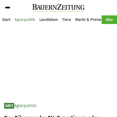
Suche
Start
Agrarpolitik
Landleben
Tiere
Markt & Preise
Pflan
Abo
ABO
Agrarpolitik