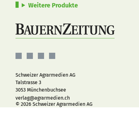
Weitere Produkte
BauernZeitung
BauernZeitung
BauernZeitung
BauernZeitung
auf
auf
auf
auf
Facebook
Instagram
YouTube
LinkedIn
Schweizer Agrarmedien AG
Talstrasse 3
3053 Münchenbuchsee
verlag@agrarmedien.ch
© 2026 Schweizer Agrarmedien AG