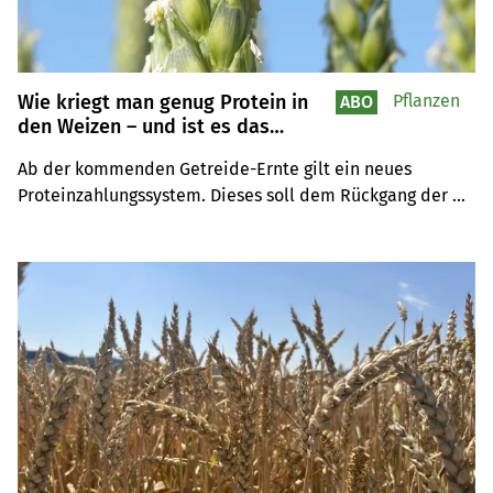
Wie kriegt man genug Protein in
Pflanzen
ABO
den Weizen – und ist es das
richtige Qualitätsmass?
Ab der kommenden Getreide-Ernte gilt ein neues 
Proteinzahlungssystem. Dieses soll dem Rückgang der 
Backqualität entgegenwirken. Wie können 
Landwirt(innen) künftig für genügend Protein im 
Brotweizen sorgen – und ist es überhaupt das richtige 
Qualitätsmass?