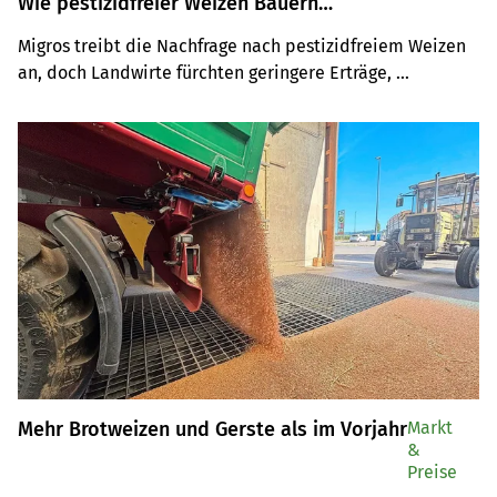
Wie pestizidfreier Weizen Bauern
und Markt herausfordert
Migros treibt die Nachfrage nach pestizidfreiem Weizen 
an, doch Landwirte fürchten geringere Erträge, 
Abhängigkeit und zu tiefe Prämien. Im Interview erklärt 
Reto Ryser, wo die Chancen liegen und wie das 
Programm Bauern, Umwelt und Markt gleichzeitig 
bedienen soll.
Mehr Brotweizen und Gerste als im Vorjahr
Markt
&
Preise