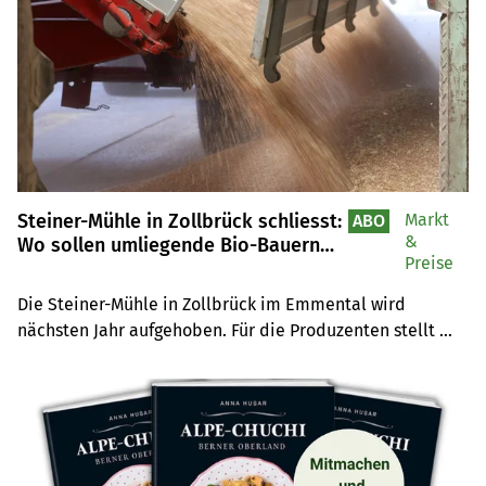
Getreideproduzentenverband (SGPV) zurückhaltend 
äussert.
Steiner-Mühle in Zollbrück schliesst:
Markt
ABO
&
Wo sollen umliegende Bio-Bauern
Preise
ihr Getreide abliefern?
Die Steiner-Mühle in Zollbrück im Emmental wird 
nächsten Jahr aufgehoben. Für die Produzenten stellt 
sich die Frage, wo sie ihr Getreide abliefern können. Die 
Mühlen in der Schweiz stehen unter enormen Druck.