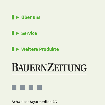
Über uns
Service
Weitere Produkte
BauernZeitung
BauernZeitung
BauernZeitung
BauernZeitung
auf
auf
auf
auf
Facebook
Instagram
YouTube
LinkedIn
Schweizer Agrarmedien AG