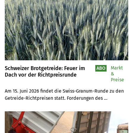
Schweizer Brotgetreide: Feuer im
Markt
ABO
&
Dach vor der Richtpreisrunde
Preise
Am 15. Juni 2026 findet die Swiss-Granum-Runde zu den 
Getreide-Richtpreisen statt. Forderungen des 
Dachverbands schweizerischer Müller (DSM) stehen im 
Raum, den Richtpreis um 8 bis 10 Franken zu senken – 
von 60 Fr./dt auf 50 Fr. für Weizen der Klasse Top. Die 
Empörung ist gross, auch wenn sich der 