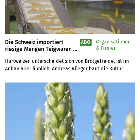
Die Schweiz importiert
Organisationen
ABO
& Firmen
riesige Mengen Teigwaren –
eine Chance für den Anbau
Hartweizen unterscheidet sich von Brotgetreide, ist im 
von Hartweizen?
Anbau aber ähnlich. Andreas Rüeger baut die Kultur 
bereits seit Jahren erfolgreich an. Seine Frau Valérie 
Rüeger stellt daraus Pasta her. Mit Kernser Pasta 
engagiert sich auch eine bekannte Firma in der 
Förderung echter Schweizer Teigwaren.