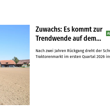
Zuwachs: Es kommt zur
A
Trendwende auf dem
Schweizer
Nach zwei Jahren Rückgang dreht der Schw
Landmaschinenmarkt
Traktorenmarkt im ersten Quartal 2026 ins 
Neuzulassungen und einem Wachstum von 
gegenüber dem Vorjahr überrascht die Sch
damit sogar am italienischen Markt vorbei
wächst, aber moderater.