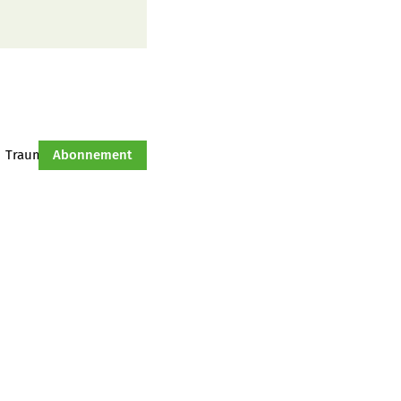
Traumtraktor
Abonnement
Hof-Management
Jahresserie