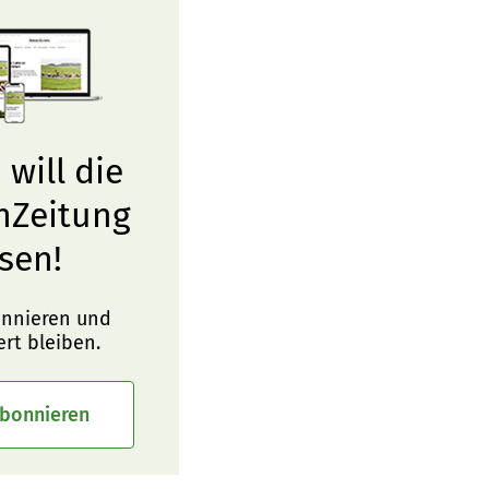
 will die
nZeitung
sen!
onnieren und
ert bleiben.
abonnieren