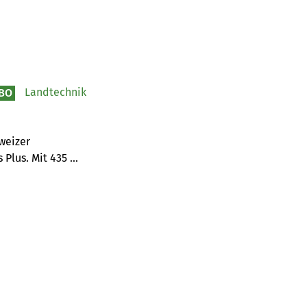
Landtechnik
BO
eizer 
Plus. Mit 435 
13,3 Prozent 
weiz – und zieht 
, der ebenfalls 