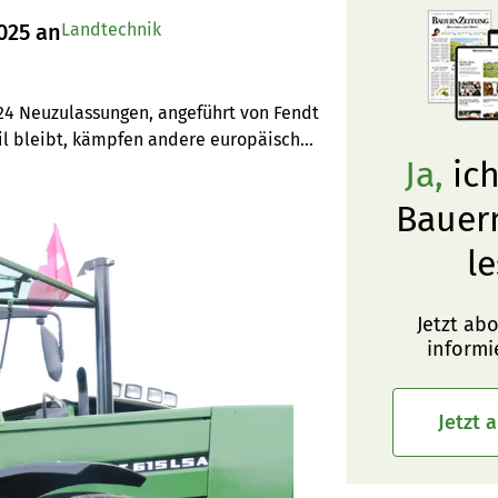
025 an
Landtechnik
24 Neuzulassungen, angeführt von Fendt 
il bleibt, kämpfen andere europäische 
Ja,
ich
Bauer
le
Jetzt ab
informi
Jetzt 