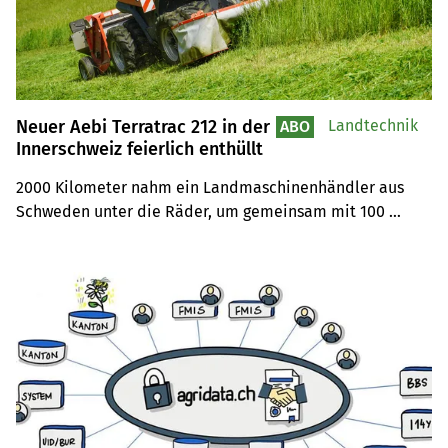
Neuer Aebi Terratrac 212 in der
Landtechnik
ABO
Innerschweiz feierlich enthüllt
2000 Kilometer nahm ein Landmaschinenhändler aus 
Schweden unter die Räder, um gemeinsam mit 100 
weiteren Branchenvertretern die Lancierung des neuen 
Aebi Terratrac 212 live zu erleben. Hat sich die Anreise 
auf die Alp Blüemlisberg (SZ) gelohnt?