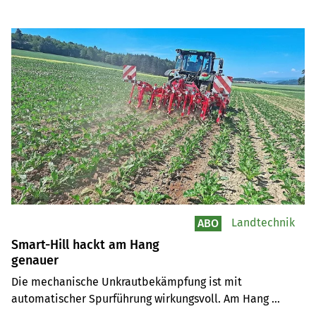
Artikel
Landtechnik
ABO
Smart-Hill hackt am Hang
genauer
Die mechanische Unkrautbekämpfung ist mit 
automatischer Spurführung wirkungsvoll. Am Hang 
driften der Traktor und die Maschine jedoch ab. Christian 