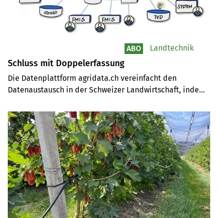
Landtechnik
ABO
Schluss mit Doppelerfassung
Die Datenplattform agridata.ch vereinfacht den 
Datenaustausch in der Schweizer Landwirtschaft, indem 
sie LandwirtInnen ermöglicht, ihre Daten effizient zu 
verwalten und nur einmal zu erfassen. Mit hoher 
Datenhoheit und vereinfachten Abläufen wird Büroarbeit 
erheblich reduziert.