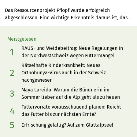
Pflanzenschutzmitteln
Das Ressourcenprojekt Pflopf wurde erfolgreich 
abgeschlossen. Eine wichtige Erkenntnis daraus ist, dass 
Lohnunternehmer eine Schlüsselrolle bei der 
Pflanzenschutzmittel-Reduktion spielen, weshalb sie 
Meistgelesen
künftig von Bundesbeiträgen profitieren sollen.
RAUS- und Weidebeitrag: Neue Regelungen in
der Nordwestschweiz wegen Futtermangel
Rätselhafte Rinderkrankheit: Neues
Orthobunya-Virus auch in der Schweiz
nachgewiesen
Maya Lareida: Warum die Bündnerin im
Sommer lieber auf die Alp geht als zu heuen
Futtervorräte vorausschauend planen: Reicht
das Futter bis zur nächsten Ernte?
Erfrischung gefällig? Auf zum Glattalpsee!