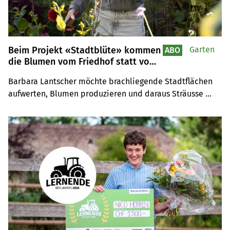
Beim Projekt «Stadtblüte» kommen
Garten
ABO
die Blumen vom Friedhof statt vom
Feld
Barbara Lantscher möchte brachliegende Stadtflächen 
aufwerten, Blumen produzieren und daraus Sträusse 
kreieren.  Mit dem Projekt bringt sie das Feld mitten in 
die Stadt Luzern und fördert so einen bewussten 
Blumenkonsum.