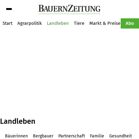
Suche
Start
Agrarpolitik
Landleben
Tiere
Markt & Preise
Pflan
Abo
Landleben
Bäuerinnen
Bergbauer
Partnerschaft
Familie
Gesundheit