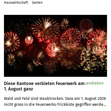
Hauswirtschaft
Garten
Artikel
Diese Kantone verbieten Feuerwerk am
Landleben
1. August ganz
Wald und Feld sind staubtrocken. Dass am 1. August 2026 
nicht gross in die Feuerwerks-Trickkiste gegriffen werden 
darf, ist den meisten klar. Doch nicht alle Kantone sind 