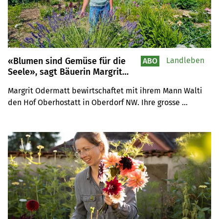
«Blumen sind Gemüse für die
Landleben
ABO
Seele», sagt Bäuerin Margrit
Odermatt
Margrit Odermatt bewirtschaftet mit ihrem Mann Walti 
den Hof Oberhostatt in Oberdorf NW. Ihre grosse 
Leidenschaft gilt den Blumen: Sie bindet saisonale 
Sträusse und schmückt mit viel Herzblut «Mäien», die 
traditionellen Älplerchilbi-Hüte. Bald übernimmt Sohn 
Marco den seit 150 Jahren familiengeführten Betrieb in 
fünfter Generation.