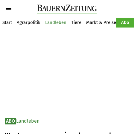
Suche
Start
Agrarpolitik
Landleben
Tiere
Markt & Preise
Pflan
Abo
ABO
Landleben