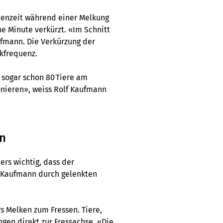
xenzeit während einer Melkung
e Minute verkürzt. «Im Schnitt
ufmann. Die Verkürzung der
lkfrequenz.
n sogar schon 80 Tiere am
onieren», weiss Rolf Kaufmann
en
ers wichtig, dass der
ni Kaufmann durch gelenkten
s Melken zum Fressen. Tiere,
gen direkt zur Fressachse. «Die