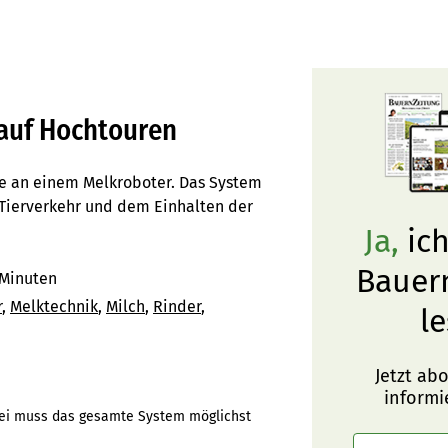
 auf Hochtouren
e an einem Melkroboter. Das System
Tierverkehr und dem Einhalten der
Ja,
ich
Bauer
 Minuten
r
Melktechnik
Milch
Rinder
le
Jetzt ab
informi
abei muss das gesamte System möglichst