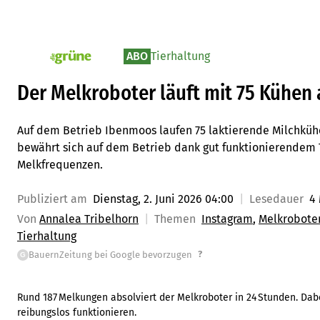
ABO
Tierhaltung
pv_die-grune-online
Der Melkroboter läuft mit 75 Kühen
Auf dem Betrieb Ibenmoos laufen 75 laktierende Milchküh
bewährt sich auf dem Betrieb dank gut funktionierendem 
Melkfrequenzen.
Publiziert am
Dienstag, 2. Juni 2026 04:00
Lesedauer
4
Von
Annalea Tribelhorn
Themen
Instagram
Melkrobote
Tierhaltung
?
BauernZeitung bei Google bevorzugen
G
Rund 187 Melkungen absolviert der Melkroboter in 24 Stunden. D
reibungslos funktionieren.