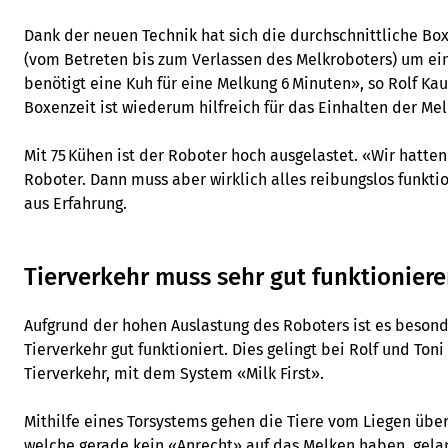
Dank der neuen Technik hat sich die durchschnittliche Bo
(vom Betreten bis zum Verlassen des Melkroboters) um ein
benötigt eine Kuh für eine Melkung 6 Minuten», so Rolf Ka
Boxenzeit ist wiederum hilfreich für das Einhalten der Me
Mit 75 Kühen ist der Roboter hoch ausgelastet. «Wir hatte
Roboter. Dann muss aber wirklich alles reibungslos funkti
aus Erfahrung.
Tierverkehr muss sehr gut funktionier
Aufgrund der hohen Auslastung des Roboters ist es besond
Tierverkehr gut funktioniert. Dies gelingt bei Rolf und To
Tierverkehr, mit dem System «Milk First».
Mithilfe eines Torsystems gehen die Tiere vom Liegen über
welche gerade kein «Anrecht» auf das Melken haben, gelan