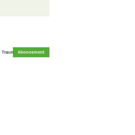
Traumtraktor
Abonnement
Hof-Management
Jahresserie