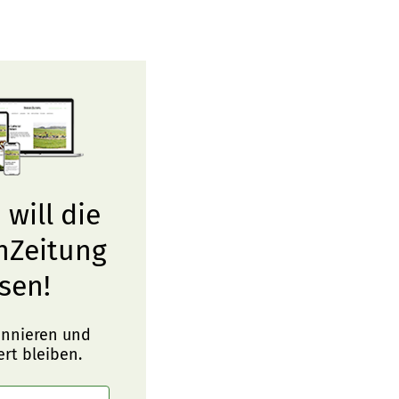
 will die
nZeitung
sen!
onnieren und
ert bleiben.