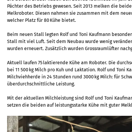
Pächter des Betriebs gewesen. Seit 2013 melken die beid
Melkroboter. Diesen nahmen sie zusammen mit dem neuen 
welcher Platz für 80 Kühe bietet.
Beim neuen Stall legten Rolf und Toni Kaufmann besonder
Stall mit viel Luft. Seit dem Neubau wurde wenig veränder
wurden erneuert. Zusätzlich wurden Grossraumlüfter nachg
Aktuell laufen 75 laktierende Kühe am Roboter. Die durchsc
bei 11 500 kg Milch pro Kuh und Laktation. Rolf und Toni 
Milchviehherde in 24 Stunden rund 3000 kg Milch: für Schw
überdurchschnittliche Leistung.
Mit der aktuellen Milchleistung sind Rolf und Toni Kaufma
setzen die beiden auf leistungsstarke Kühe mit guter Melk