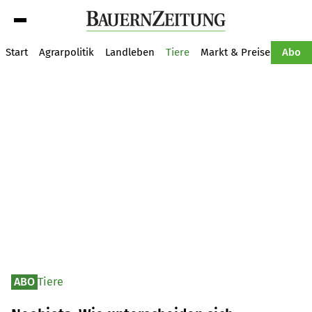
Suche
Start
Agrarpolitik
Landleben
Tiere
Markt & Preise
Pflan
Abo
ABO
Tiere