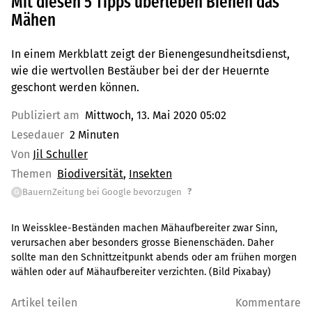
Mit diesen 5 Tipps überleben Bienen das
Mähen
In einem Merkblatt zeigt der Bienengesundheitsdienst,
wie die wertvollen Bestäuber bei der der Heuernte
geschont werden können.
Publiziert am
Mittwoch, 13. Mai 2020 05:02
Lesedauer
2 Minuten
Von
Jil Schuller
Themen
Biodiversität
Insekten
?
BauernZeitung bei Google bevorzugen
G
In Weissklee-Beständen machen Mähaufbereiter zwar Sinn,
verursachen aber besonders grosse Bienenschäden. Daher
sollte man den Schnittzeitpunkt abends oder am frühen morgen
wählen oder auf Mähaufbereiter verzichten. (Bild Pixabay)
Artikel teilen
Kommentare