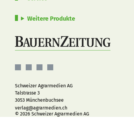
Weitere Produkte
BauernZeitung
BauernZeitung
BauernZeitung
BauernZeitung
auf
auf
auf
auf
Facebook
Instagram
YouTube
LinkedIn
Schweizer Agrarmedien AG
Talstrasse 3
3053 Münchenbuchsee
verlag@agrarmedien.ch
© 2026 Schweizer Agrarmedien AG