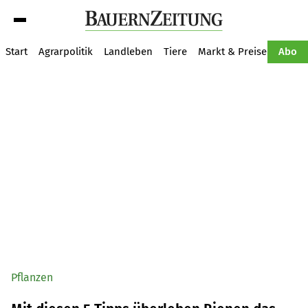
Suche
Start
Agrarpolitik
Landleben
Tiere
Markt & Preise
Pflan
Abo
Pflanzen