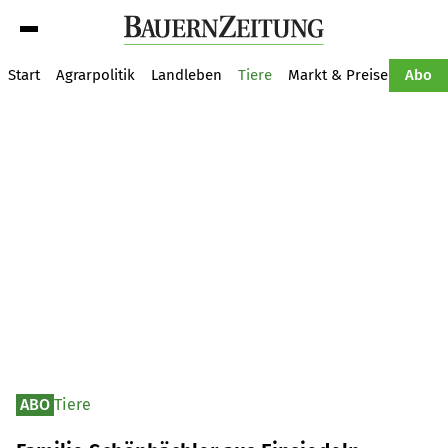
Suche
Start
Agrarpolitik
Landleben
Tiere
Markt & Preise
Pflan
Abo
ABO
Tiere