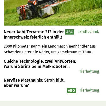
Neuer Aebi Terratrac 212 in der
Landtechnik
ABO
Innerschweiz feierlich enthüllt
2000 Kilometer nahm ein Landmaschinenhändler aus 
Schweden unter die Räder, um gemeinsam mit 100 
weiteren Branchenvertretern die Lancierung des neuen 
Gleiche Technologie, zwei Antworten:
Aebi Terratrac 212 live zu erleben. Hat sich die Anreise 
Warum Sbrinz beim Melkroboter
auf die Alp Blüemlisberg (SZ) gelohnt?
anders tickt als Emmentaler
Tierhaltung
Nervöse Mastmunis: Stroh hilft,
aber warum?
Tierhaltung
ABO