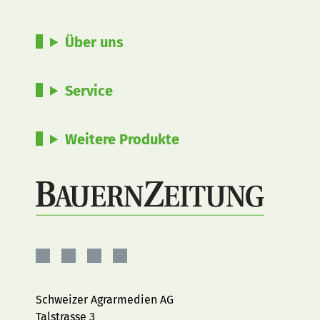
Über uns
Service
Weitere Produkte
BauernZeitung
BauernZeitung
BauernZeitung
BauernZeitung
auf
auf
auf
auf
Facebook
Instagram
YouTube
LinkedIn
Schweizer Agrarmedien AG
Talstrasse 3