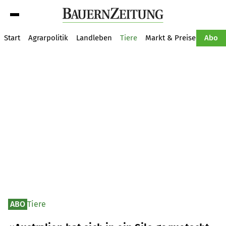
Suche
Start
Agrarpolitik
Landleben
Tiere
Markt & Preise
Pflan
Abo
ABO
Tiere