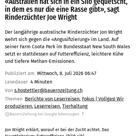
«Australien hat sich in ein Silo gequetscht,
in dem es nur die eine Rasse gibt», sagt
Rinderzüchter Joe Wright
Der langjährige australische Rinderzüchter Jon Wright
wehrt sich gegen die «Angusifizierung» im Land. Auf
seiner Farm Coota Park im Bundesstaat New South Wales
setzt er stattdessen auf Futtereffizienz, leichtere Kühe
und tiefere Methan-Emissionen.
Publiziert am
Mittwoch, 8. Juli 2026 06:47
Lesedauer
4 Minuten
Von
s.hostettler@bauernzeitung.ch
Themen
Berichte von Leserreisen
Fokus | Vollgas! Wir
produzieren
Leserreisen
Tierhaltung
?
BauernZeitung bei Google bevorzugen
G
Jon Wright erklärt, worauf er bei der Zucht achtet. Das