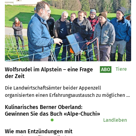
Wolfsrudel im Alpstein – eine Frage
Tiere
ABO
der Zeit
Die Landwirtschaftsämter beider Appenzell 
organisierten einen Erfahrungsaustausch zu möglichen 
Herdenschutzmassnahmen. Denn es dürfte nicht mehr 
Kulinarisches Berner Oberland:
ewig gehen, bis sich um den Alpstein herum ein Rudel 
Gewinnen Sie das Buch «Alpe-Chuchi»
bildet.
✹
Landleben
Wie man Entzündungen mit