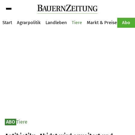
Suche
Start
Agrarpolitik
Landleben
Tiere
Markt & Preise
Pflan
Abo
ABO
Tiere