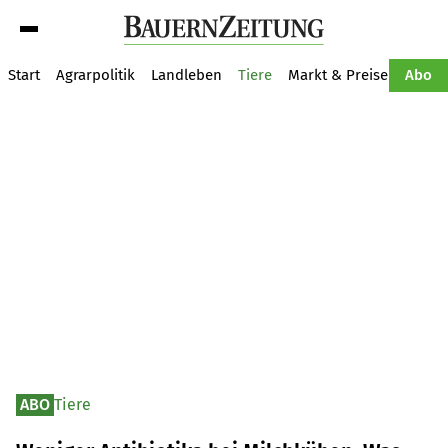
Suche
Start
Agrarpolitik
Landleben
Tiere
Markt & Preise
Pflan
Abo
ABO
Tiere