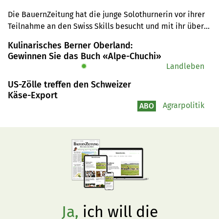
Die BauernZeitung hat die junge Solothurnerin vor ihrer 
Teilnahme an den Swiss Skills besucht und mit ihr über 
ihre Pläne gesprochen. Nun ist klar: Sie geht als grosse 
Kulinarisches Berner Oberland:
Siegerin von Bern nach Hause.
Gewinnen Sie das Buch «Alpe-Chuchi»
✹
Landleben
US-Zölle treffen den Schweizer
Käse-Export
Agrarpolitik
ABO
Ja,
ich will die