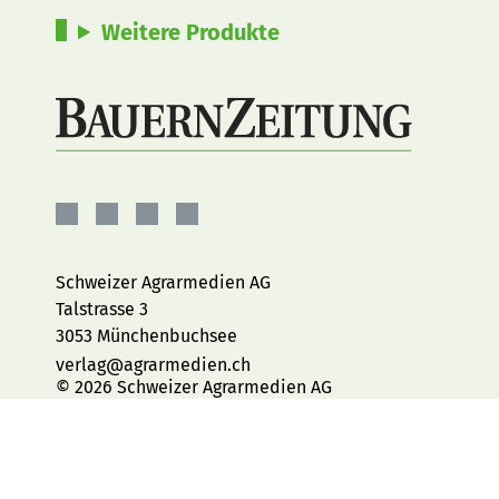
Weitere Produkte
BauernZeitung
BauernZeitung
BauernZeitung
BauernZeitung
auf
auf
auf
auf
Facebook
Instagram
YouTube
LinkedIn
Schweizer Agrarmedien AG
Talstrasse 3
3053 Münchenbuchsee
verlag@agrarmedien.ch
© 2026 Schweizer Agrarmedien AG