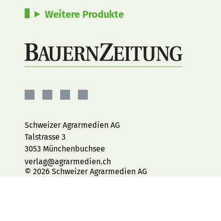
Weitere Produkte
BauernZeitung
BauernZeitung
BauernZeitung
BauernZeitung
auf
auf
auf
auf
Facebook
Instagram
YouTube
LinkedIn
Schweizer Agrarmedien AG
Talstrasse 3
3053 Münchenbuchsee
verlag@agrarmedien.ch
© 2026 Schweizer Agrarmedien AG