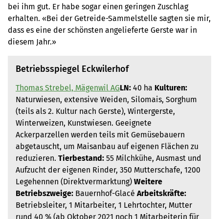
bei ihm gut. Er habe sogar einen geringen Zuschlag
erhalten. «Bei der Getreide-Sammelstelle sagten sie mir,
dass es eine der schönsten angelieferte Gerste war in
diesem Jahr.»
Betriebsspiegel Eckwilerhof
Thomas Strebel, Mägenwil AG
LN:
40 ha
Kulturen:
Naturwiesen, extensive Weiden, Silomais, Sorghum
(teils als 2. Kultur nach Gerste), Wintergerste,
Winterweizen, Kunstwiesen. Geeignete
Ackerparzellen werden teils mit Gemüsebauern
abgetauscht, um Maisanbau auf eigenen Flächen zu
reduzieren.
Tierbestand:
55 Milchkühe, Ausmast und
Aufzucht der eigenen Rinder, 350 Mutterschafe, 1200
Legehennen (Direktvermarktung)
Weitere
Betriebszweige:
Bauernhof-Glacé
Arbeitskräfte:
Betriebsleiter, 1 Mitarbeiter, 1 Lehrtochter, Mutter
rund 40 % (ab Oktober 2021 noch 1 Mitarbeiterin für