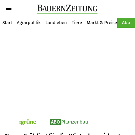
Suche
Start
Agrarpolitik
Landleben
Tiere
Markt & Preise
Pflan
Abo
ABO
Pflanzenbau
pv_die-grune-online