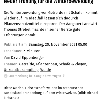
Neuer Frühling für die Winterbeweidung
Die Winterbeweidung von Getreide mit Schafen kommt
wieder auf. Im Idealfall lassen sich dadurch
Pflanzenschutzmittel einsparen. Der Aargauer Landwirt
Thomas Strebel machte in seiner Gerste gute
Erfahrungen damit.
Publiziert am
Samstag, 20. November 2021 05:00
Lesedauer
6 Minuten
Von
David Eppenberger
Themen
Getreide
Pflanzenbau
Schafe & Ziegen
Unkrautbekämpfung
Weide
?
BauernZeitung bei Google bevorzugen
G
Diese Merino-Fleischschafe weiden im ostdeutschen
Bundesland Brandenburg auf dem Winterweizen.
(Bild:
Michael
Jurkschat
)