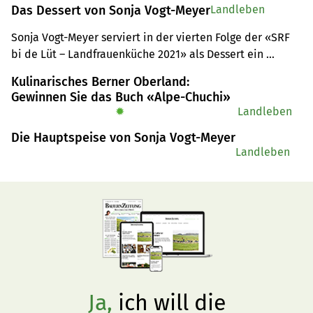
Das Dessert von Sonja Vogt-Meyer
Landleben
Sonja Vogt-Meyer serviert in der vierten Folge der «SRF 
bi de Lüt – Landfrauenküche 2021» als Dessert ein 
«Trübeli-Trio»: Schoggikuchen mit Trübeli, Cassisglace 
Kulinarisches Berner Oberland:
und Holzofen-Meringue auf rotem Johannisbeerspiegel. 
Gewinnen Sie das Buch «Alpe-Chuchi»
Hier gibt es das Rezept für vier Personen.
✹
Landleben
Die Hauptspeise von Sonja Vogt-Meyer
Landleben
Ja,
ich will die