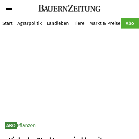
Suche
Start
Agrarpolitik
Landleben
Tiere
Markt & Preise
Pflan
Abo
ABO
Pflanzen