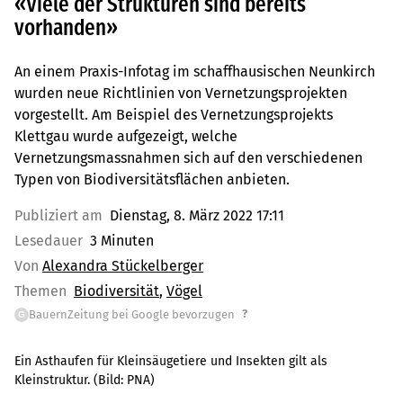
«Viele der Strukturen sind bereits
vorhanden»
An einem Praxis-Infotag im schaffhausischen Neunkirch
wurden neue Richtlinien von Vernetzungsprojekten
vorgestellt. Am Beispiel des Vernetzungsprojekts
Klettgau wurde aufgezeigt, welche
Vernetzungsmassnahmen sich auf den verschiedenen
Typen von Biodiversitätsflächen anbieten.
Publiziert am
Dienstag, 8. März 2022 17:11
Lesedauer
3 Minuten
Von
Alexandra Stückelberger
Themen
Biodiversität
Vögel
?
BauernZeitung bei Google bevorzugen
G
Ein Asthaufen für Kleinsäugetiere und Insekten gilt als
Kleinstruktur.
(Bild:
PNA
)