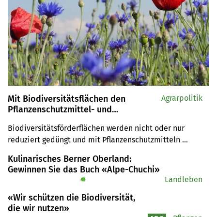
Mit Biodiversitätsflächen den
Agrarpolitik
Pflanzenschutzmittel- und
Nährstoffeinsatz reduzieren
Biodiversitätsförderflächen werden nicht oder nur 
reduziert gedüngt und mit Pflanzenschutzmitteln 
behandelt. Buntbrachen oder Ackerschonstreifen tragen 
Kulinarisches Berner Oberland:
damit zu den Zielen der Parlamentarischen Initiative 
Gewinnen Sie das Buch «Alpe-Chuchi»
bei, welche das Parlament in der Frühlingssession 2021 
✹
Landleben
verabschiedet hat.
«Wir schützen die Biodiversität,
die wir nutzen»