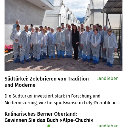
Südtürkei: Zelebrieren von Tradition
Landleben
und Moderne
Die Südtürkei investiert stark in Forschung und 
Modernisierung, wie beispielsweise in Lely-Robotik oder 
Vertical Farming. Trotzdem bleibt das Land seinen 
Kulinarisches Berner Oberland:
Bräuchen treu.
Gewinnen Sie das Buch «Alpe-Chuchi»
✹
Landleben