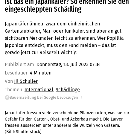
Ist das ein Japankäfer? So erkennen Sie den
eingeschleppten Schädling
Japankäfer ähneln zwar dem einheimischen
Gartenlaubkäfer, Mai- oder Junikäfer, sind aber an gut
sichtbaren Merkmalen leicht zu erkennen. Wer Popillia
japonica entdeckt, muss den Fund melden – das ist
gerade jetzt zur Reisezeit wichtig.
Publiziert am
Donnerstag, 13. Juli 2023 07:34
Lesedauer
4 Minuten
Von
Jil Schuller
Themen
International
Schädlinge
?
BauernZeitung bei Google bevorzugen
G
Japankäfer fressen viele verschiedene Pflanzenarten, was sie zur
Gefahr für den Garten-, Obst- und Ackerbau macht. Die Larven
fressen ausserdem unter anderem die Wurzeln von Gräsern.
(Bild:
Shutterstock
)