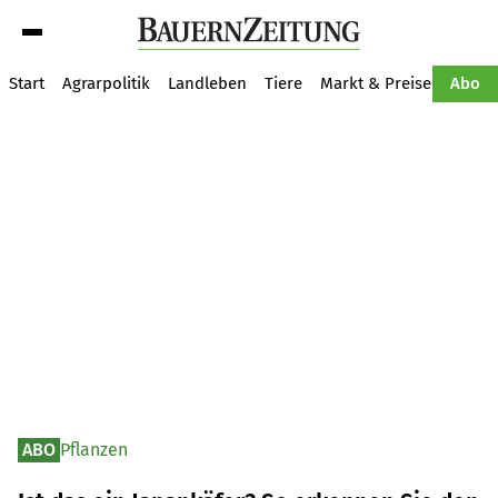
Suche
Start
Agrarpolitik
Landleben
Tiere
Markt & Preise
Pflan
Abo
ABO
Pflanzen