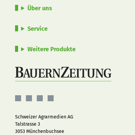
Über uns
Service
Weitere Produkte
BauernZeitung
BauernZeitung
BauernZeitung
BauernZeitung
auf
auf
auf
auf
Facebook
Instagram
YouTube
LinkedIn
Schweizer Agrarmedien AG
Talstrasse 3
3053 Münchenbuchsee