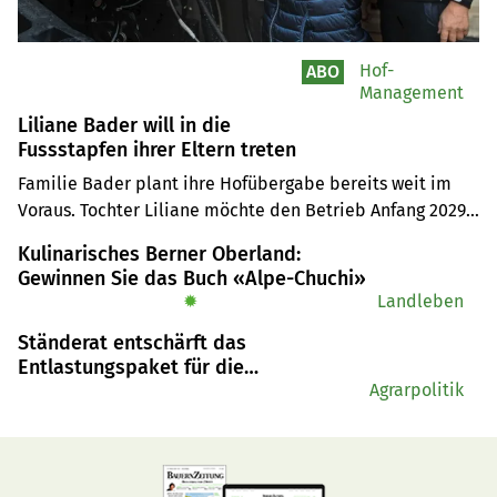
Hof-
ABO
Management
Liliane Bader will in die
Fussstapfen ihrer Eltern treten
Familie Bader plant ihre Hofübergabe bereits weit im 
Voraus. Tochter Liliane möchte den Betrieb Anfang 2029 
übernehmen. Das ist zwar erst in drei Jahren, doch schon 
Kulinarisches Berner Oberland:
jetzt ist für die Familie klar, wie die Übergabe ablaufen 
Gewinnen Sie das Buch «Alpe-Chuchi»
soll.
✹
Landleben
Ständerat entschärft das
Entlastungspaket für die
Landwirtschaft
Agrarpolitik