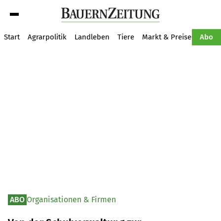
Suche
Start
Agrarpolitik
Landleben
Tiere
Markt & Preise
Pflan
Abo
ABO
Organisationen & Firmen