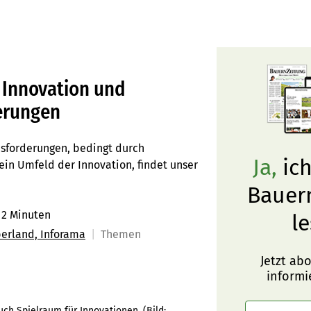
 Innovation und
erungen
sforderungen, bedingt durch
Ja,
ich
ein Umfeld der Innovation, findet unser
Bauer
2 Minuten
le
berland, Inforama
Themen
Jetzt ab
informi
uch Spielraum für Innovationen.
(Bild: