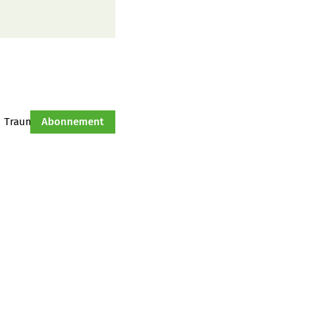
Traumtraktor
Abonnement
Hof-Management
Jahresserie