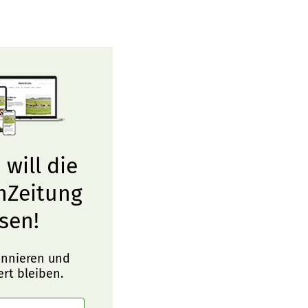
 will die
nZeitung
sen!
onnieren und
ert bleiben.