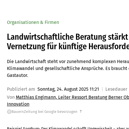
Organisationen & Firmen
Landwirtschaftliche Beratung stärkt
Vernetzung für künftige Herausford
Die Landwirtschaft steht vor zunehmend komplexen Herau
Klimawandel und gesellschaftliche Ansprüche. Es braucht 
Gastautor.
Publiziert am
Sonntag, 24. August 2025 11:21
Lesedauer
Von
Matthias Engimann, Leiter Ressort Beratung Berner O
Innovation
?
BauernZeitung bei Google bevorzugen
G
Beispiel Sorghum: Der Klimawandel schafft Ungewissheit – aber a