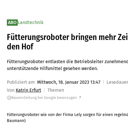
ABO
Landtechnik
Fütterungsroboter bringen mehr Zeit
den Hof
Fütterungsroboter entlasten die Betriebsleiter zunehmend i
unterstützende Hilfsmittel gesehen werden.
Publiziert am
Mittwoch, 18. Januar 2023 13:47
Lesedaue
Von
Katrin Erfurt
Themen
?
BauernZeitung bei Google bevorzugen
G
Fütterungsroboter wie von der Firma Lely sorgen für einen regelm
Baumann
)