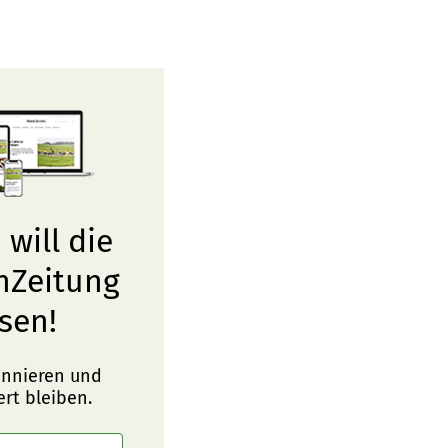
 will die
nZeitung
sen!
onnieren und
ert bleiben.