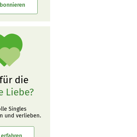
abonnieren
 für die
e Liebe?
olle Singles
n und verlieben.
 erfahren