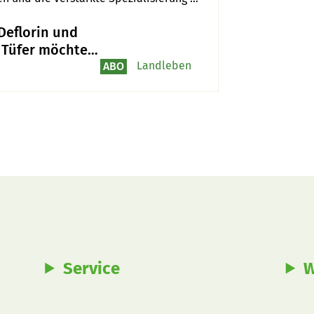
Deflorin und
 Tüfer möchten
andwirtschaft
Landleben
ABO
einem eigenen
eb treu bleiben
Service
W