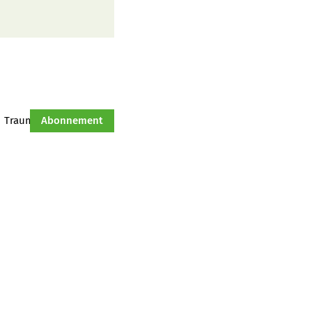
Traumtraktor
Abonnement
Hof-Management
Jahresserie