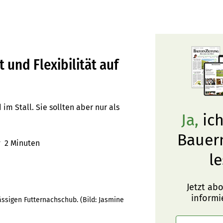
 und Flexibilität auf
m Stall. Sie sollten aber nur als
Ja,
ich
Bauer
r
2 Minuten
le
Jetzt ab
informi
ässigen Futternachschub.
(Bild:
Jasmine