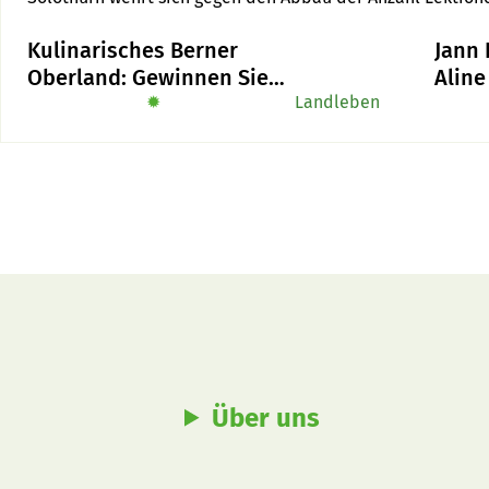
der landwirtschaftlichen Grundbildung.
Kulinarisches Berner
Jann 
Oberland: Gewinnen Sie
Aline
das Buch «Alpe-Chuchi»
✹
Landleben
der L
mit 
Betri
Über uns