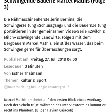
Schwingende Bauern: Marcel Mathis (Folge
3)
Die Nähmaschinenherstellerin Bernina, die
Schwingerzeitung «Schlussgang» und die BauernZeitung
porträtieren in der gemeinsamen Video-Serie «Zwilch &
Milch» schwingende Landwirte. Folge 3 mit dem
Bergbauern Marcel Mathis, ein stilles Wasser, das beim
Schwingen gerne für Überraschungen sorgt.
Publiziert am
Freitag, 27. Juli 2018 04:00
Lesedauer
3 Minuten
Von
Esther Thalmann
Themen
Kultur & Sport
?
BauernZeitung bei Google bevorzugen
G
Marcel Mathis erscheint auf den ersten Blick etwas wortkarg.
Doch der Schein trügt. Während des Interviewtermins kommt er
recht ins Plaudern. (Bilder Flavian Cajacob)