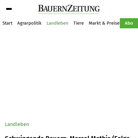
Suche
Start
Agrarpolitik
Landleben
Tiere
Markt & Preise
Pflan
Abo
Landleben