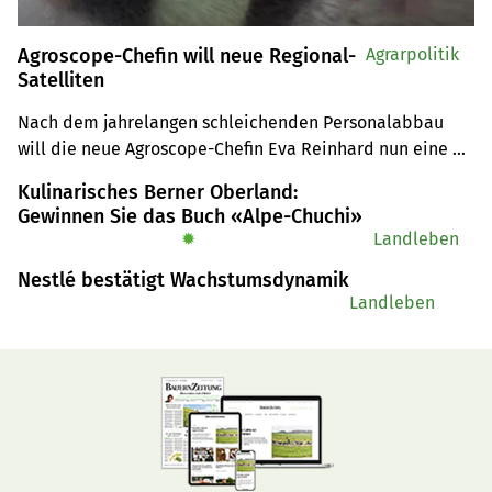
Agroscope-Chefin will neue Regional-
Agrarpolitik
Satelliten
Nach dem jahrelangen schleichenden Personalabbau 
will die neue Agroscope-Chefin Eva Reinhard nun eine 
Grundsatz-Reform. Im ersten Interview in neuer Funktion 
Kulinarisches Berner Oberland:
erläutert sie, wie diese umgesetzt werden soll. Sie setzt 
Gewinnen Sie das Buch «Alpe-Chuchi»
auf kleine, effiziente und praxisnahe Regionalstellen, 
✹
Landleben
sogenannte Satelliten. Auch neue Standorte sind 
Nestlé bestätigt Wachstumsdynamik
angedacht, zum Beispiel in der Zentralschweiz. 
Landleben