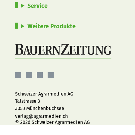
Service
Weitere Produkte
BauernZeitung
BauernZeitung
BauernZeitung
BauernZeitung
auf
auf
auf
auf
Facebook
Instagram
YouTube
LinkedIn
Schweizer Agrarmedien AG
Talstrasse 3
3053 Münchenbuchsee
verlag@agrarmedien.ch
© 2026 Schweizer Agrarmedien AG