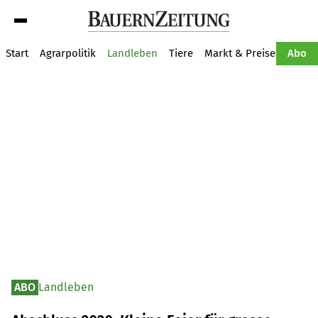
Suche
Start
Agrarpolitik
Landleben
Tiere
Markt & Preise
Pflan
Abo
ABO
Landleben