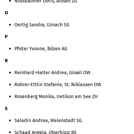
Nussbaumer Doris, Alosen ZG
O
Oertig Sandra, Uznach SG
P
Pfister Yvonne, Bözen AG
R
Reinhard-Halter Andrea, Giswil OW
Rohrer-Ettlin Stefanie, St. Niklausen OW
Rosenberg Monika, Uetikon am See ZH
S
Saladin Andrea, Walenstadt SG
Schaad Angela, Oberbipp BE