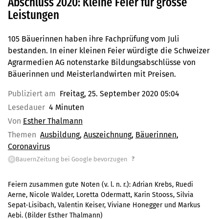
Abschluss 2020: Kleine Feier für grosse
Leistungen
105 Bäuerinnen haben ihre Fachprüfung vom Juli
bestanden. In einer kleinen Feier würdigte die Schweizer
Agrarmedien AG notenstarke Bildungsabschlüsse von
Bäuerinnen und Meisterlandwirten mit Preisen.
Publiziert am
Freitag, 25. September 2020 05:04
Lesedauer
4 Minuten
Von
Esther Thalmann
Themen
Ausbildung
Auszeichnung
Bäuerinnen
Coronavirus
?
BauernZeitung bei Google bevorzugen
G
Feiern zusammen gute Noten (v. l. n. r.): Adrian Krebs, Ruedi
Aerne, Nicole Walder, Loretta Odermatt, Karin Stooss, Silvia
Sepat-Lisibach, Valentin Keiser, Viviane Honegger und Markus
Aebi. (Bilder Esther Thalmann)