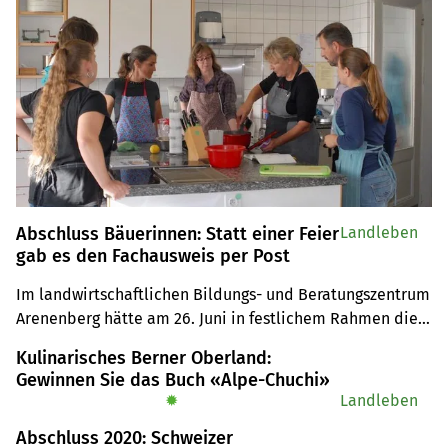
Abschluss Bäuerinnen: Statt einer Feier
Landleben
gab es den Fachausweis per Post
Im landwirtschaftlichen Bildungs- und Beratungszentrum 
Arenenberg hätte am 26. Juni in festlichem Rahmen die 
Fachausweisübergabe der Bäuerinnen stattfinden sollen. 
Kulinarisches Berner Oberland:
Der Anlass wurde abgesagt. Erstmals schloss ein Mann als 
Gewinnen Sie das Buch «Alpe-Chuchi»
bäuerlicher Haushaltleiter ab.
✹
Landleben
Abschluss 2020: Schweizer