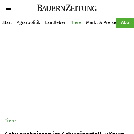
Suche
Start
Agrarpolitik
Landleben
Tiere
Markt & Preise
Pflan
Abo
Tiere