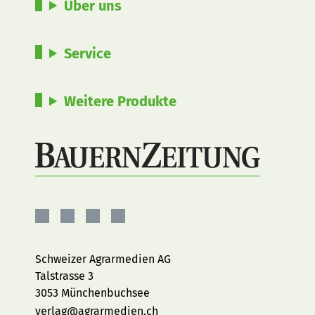
Über uns
Service
Weitere Produkte
BauernZeitung
BauernZeitung
BauernZeitung
BauernZeitung
auf
auf
auf
auf
Facebook
Instagram
YouTube
LinkedIn
Schweizer Agrarmedien AG
Talstrasse 3
3053 Münchenbuchsee
verlag@agrarmedien.ch