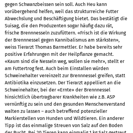
gegen Schwanzbeissen sein soll. Auch Heu kann
vorübergehend helfen, weil das strukturreiche Futter
Abwechslung und Beschäftigung bietet. Das bestätigt die
Suisag, die den Produzenten sogar häufig dazu rät,
frische Brennnesseln zuzufüttern. «Frisch ist die Wirkung
der Brennnessel gegen Kannibalismus am stärksten»,
weiss Tierarzt Thomas Barmettler. Er habe bereits sehr
positive Erfahrungen mit der Heilpflanze gemacht.
«Kaum sind die Nesseln weg, wollen sie mehr», stellt er
am Futtertrog fest. Auch beim Einstallen würden
Schweinehalter vereinzelt zur Brennnessel greifen, statt
Antibiotika einzusetzen. Der Tierarzt appelliert an die
Schweinehalter, bei der «Ernte» der Brennnessel
hinsichtlich übertragbarer Krankheiten wie z.B. ASP
vernünftig zu sein und den gesunden Menschenverstand
walten zu lassen – auch betreffend potenzieller
Markierstellen von Hunden und Wildtieren. Ein anderer
Tipp ist das einmalige Streuen von Salz auf den Boden
der Bucht. Bei 20 Tieren kann einmalig 1 kg Salz gestreut