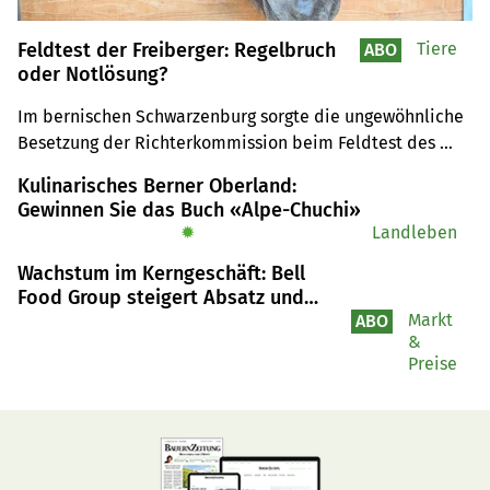
Feldtest der Freiberger: Regelbruch
Tiere
ABO
oder Notlösung?
Im bernischen Schwarzenburg sorgte die ungewöhnliche 
Besetzung der Richterkommission beim Feldtest des 
Schweizerischen Freibergerverbands für Debatten. Der 
Kulinarisches Berner Oberland:
Verband spricht von einer Ausnahme.
Gewinnen Sie das Buch «Alpe-Chuchi»
✹
Landleben
Wachstum im Kerngeschäft: Bell
Food Group steigert Absatz und
Gewinn
Markt
ABO
&
Preise