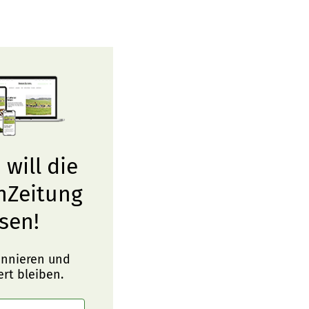
 will die
nZeitung
sen!
onnieren und
ert bleiben.