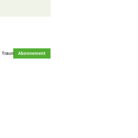
Traumtraktor
Abonnement
Hof-Management
Jahresserie