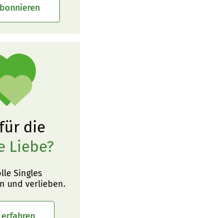
abonnieren
 für die
e Liebe?
olle Singles
n und verlieben.
 erfahren