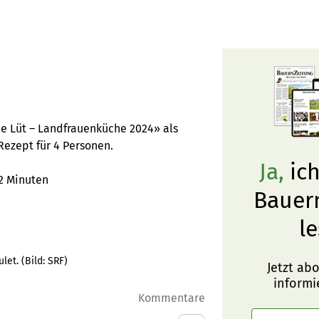
de Lüt – Landfrauenküche 2024» als
Rezept für 4 Personen.
Ja,
ich
2 Minuten
Bauer
le
ulet.
(Bild:
SRF
)
Jetzt ab
informi
Kommentare