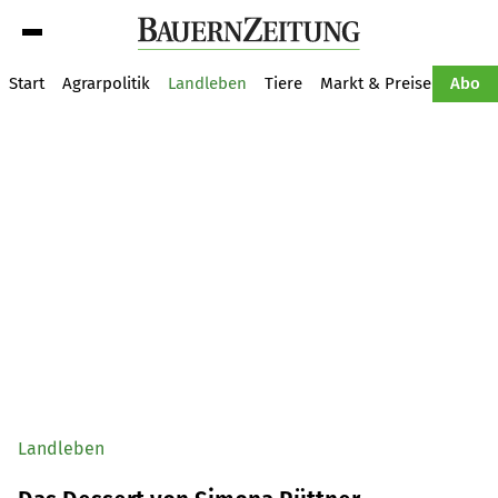
Suche
Start
Agrarpolitik
Landleben
Tiere
Markt & Preise
Pflan
Abo
Landleben