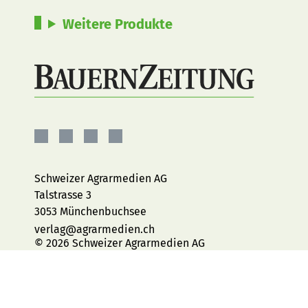
Weitere Produkte
BauernZeitung
BauernZeitung
BauernZeitung
BauernZeitung
auf
auf
auf
auf
Facebook
Instagram
YouTube
LinkedIn
Schweizer Agrarmedien AG
Talstrasse 3
3053 Münchenbuchsee
verlag@agrarmedien.ch
© 2026 Schweizer Agrarmedien AG