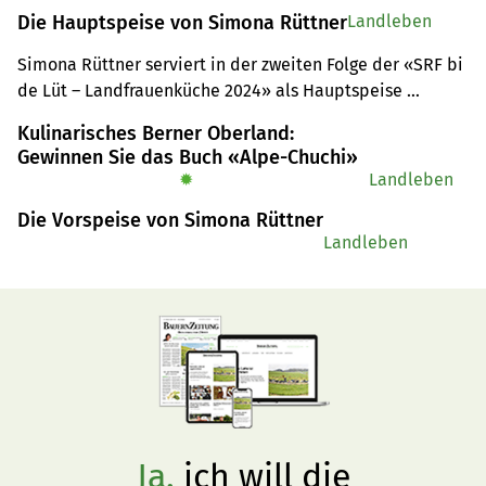
Die Hauptspeise von Simona Rüttner
Landleben
Simona Rüttner serviert in der zweiten Folge der «SRF bi 
de Lüt – Landfrauenküche 2024» als Hauptspeise 
Kalbskopfbäggli an einer Rotwein-Sauce, Kartoffelstock-
Kulinarisches Berner Oberland:
Variationen und Randen Rose. Hier gibts das Rezept für 4 
Gewinnen Sie das Buch «Alpe-Chuchi»
Personen.
✹
Landleben
Die Vorspeise von Simona Rüttner
Landleben
Ja,
ich will die