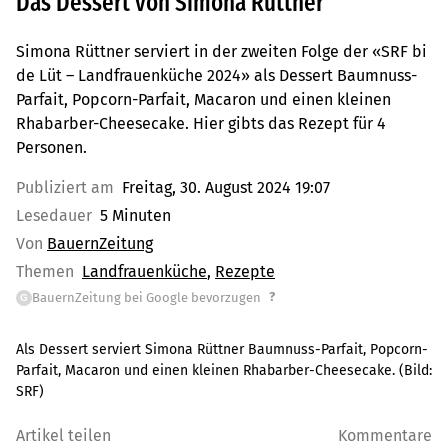
Das Dessert von Simona Rüttner
Simona Rüttner serviert in der zweiten Folge der «SRF bi
de Lüt – Landfrauenküche 2024» als Dessert Baumnuss-
Parfait, Popcorn-Parfait, Macaron und einen kleinen
Rhabarber-Cheesecake. Hier gibts das Rezept für 4
Personen.
Publiziert am
Freitag, 30. August 2024 19:07
Lesedauer
5 Minuten
Von
BauernZeitung
Themen
Landfrauenküche
Rezepte
?
BauernZeitung bei Google bevorzugen
G
Als Dessert serviert Simona Rüttner Baumnuss-Parfait, Popcorn-
Parfait, Macaron und einen kleinen Rhabarber-Cheesecake.
(Bild:
SRF
)
Artikel teilen
Kommentare