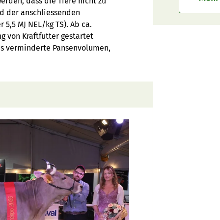
erden, dass die Tiere nicht zu
nd der anschliessenden
 5,5 MJ NEL/kg TS). Ab ca.
 von Kraftfutter gestartet
as verminderte Pansenvolumen,