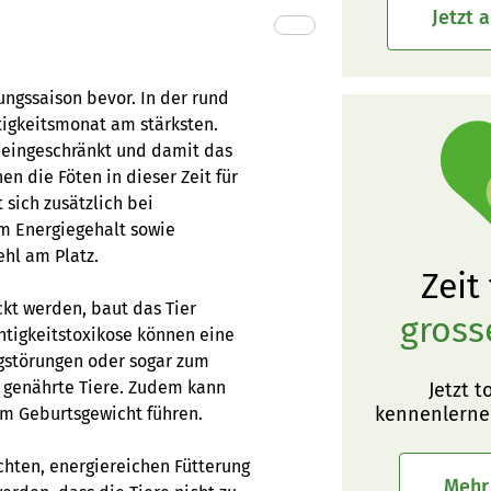
Jetzt 
ngssaison bevor. In der rund
htigkeitsmonat am stärksten.
t eingeschränkt und damit das
 die Föten in dieser Zeit für
sich zusätzlich bei
em Energiegehalt sowie
ehl am Platz.
Zeit
ckt werden, baut das Tier
gross
htigkeitstoxikose können eine
angstörungen oder sogar zum
ut genährte Tiere. Zudem kann
Jetzt t
kennenlerne
em Geburtsgewicht führen.
chten, energiereichen Fütterung
Mehr