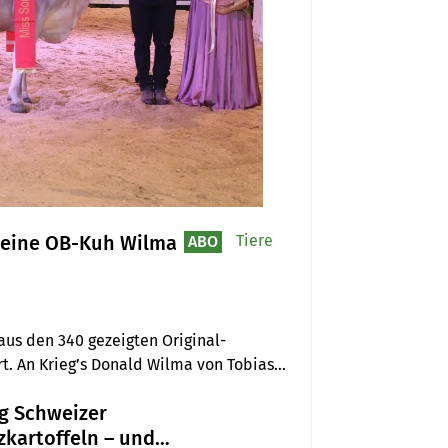
 Seine OB-Kuh Wilma
Tiere
ABO
aus den 340 gezeigten Original- 
. An Krieg’s Donald Wilma von Tobias 
rt den Doppelnutzungstyp perfekt 
g Schweizer
zkartoffeln – und