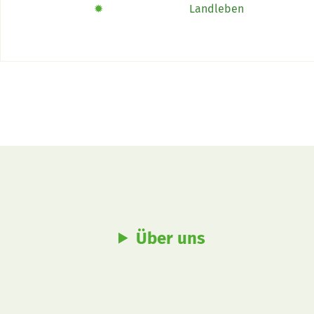
das Buch «Alpe-Chuchi»
✹
Landleben
trotz
impor
Über uns