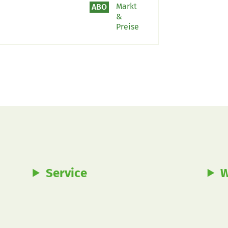
dem wird
Markt
ABO
&
tiert
Preise
Service
W