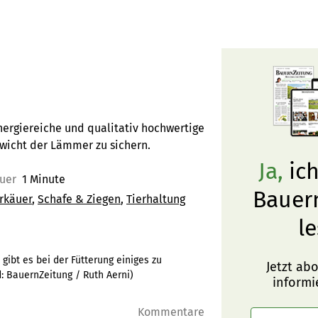
nergiereiche und qualitativ hochwertige
wicht der Lämmer zu sichern.
Ja,
ich
auer
1 Minute
Bauer
rkäuer
Schafe & Ziegen
Tierhaltung
le
ibt es bei der Fütterung einiges zu
Jetzt ab
d:
BauernZeitung / Ruth Aerni
)
informi
Kommentare