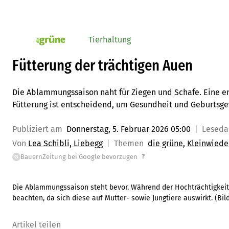
Tierhaltung
pv_die-grune-online
Fütterung der trächtigen Auen
Die Ablammungssaison naht für Ziegen und Schafe. Eine e
Fütterung ist entscheidend, um Gesundheit und Geburtsge
Publiziert am
Donnerstag, 5. Februar 2026 05:00
Lesed
Von
Lea Schibli, Liebegg
Themen
die grüne
Kleinwiede
?
BauernZeitung bei Google bevorzugen
G
Die Ablammungssaison steht bevor. Während der Hochträchtigkeit g
beachten, da sich diese auf Mutter- sowie Jungtiere auswirkt.
(Bil
Artikel teilen