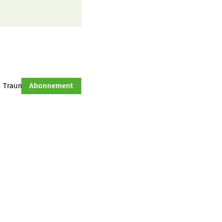
Traumtraktor
Abonnement
Hof-Management
Jahresserie