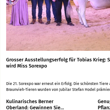
Grosser Ausstellungserfolg für Tobias Krieg:
wird Miss Sorexpo
Die 21. Sorexpo war erneut ein Erfolg. Die schönsten Tiere 
Braunvieh-Tieren wurden von Jubilar Stefan Hodel prämiert
Krieg, Eschenbach SG, überzeugte ihn, dass «sie verkörpe
Kulinarisches Berner
Genu
verkörpert.»
Oberland: Gewinnen Sie
Pflan