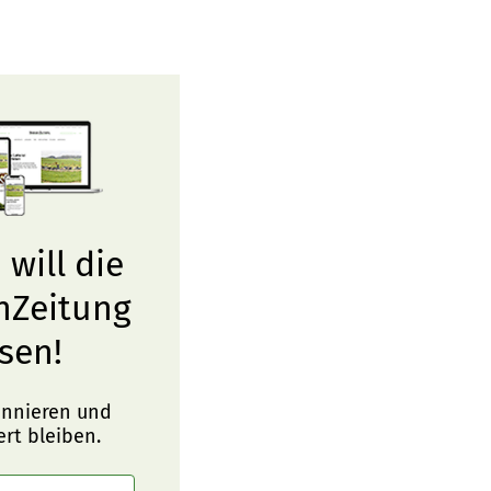
 will die
nZeitung
sen!
onnieren und
ert bleiben.