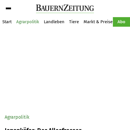
Suche
Start
Agrarpolitik
Landleben
Tiere
Markt & Preise
Pflan
Abo
Agrarpolitik