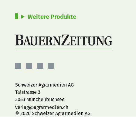
Weitere Produkte
BauernZeitung
BauernZeitung
BauernZeitung
BauernZeitung
auf
auf
auf
auf
Facebook
Instagram
YouTube
LinkedIn
Schweizer Agrarmedien AG
Talstrasse 3
3053 Münchenbuchsee
verlag@agrarmedien.ch
© 2026 Schweizer Agrarmedien AG