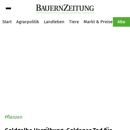
Suche
Start
Agrarpolitik
Landleben
Tiere
Markt & Preise
Pflan
Abo
Pflanzen