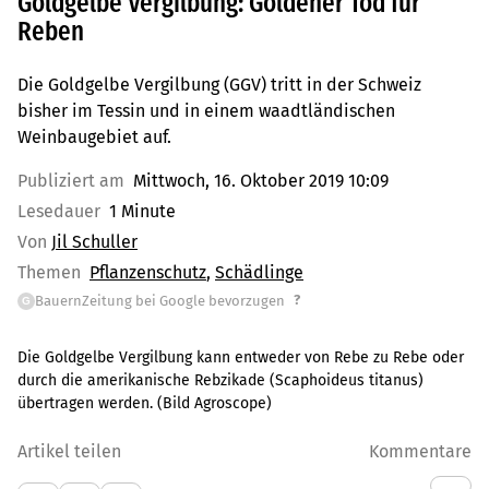
Goldgelbe Vergilbung: Goldener Tod für
Reben
Die Goldgelbe Vergilbung (GGV) tritt in der Schweiz
bisher im Tessin und in einem waadtländischen
Weinbaugebiet auf.
Publiziert am
Mittwoch, 16. Oktober 2019 10:09
Lesedauer
1 Minute
Von
Jil Schuller
Themen
Pflanzenschutz
Schädlinge
?
BauernZeitung bei Google bevorzugen
G
Die Goldgelbe Vergilbung kann entweder von Rebe zu Rebe oder
durch die amerikanische Rebzikade (Scaphoideus titanus)
übertragen werden. (Bild Agroscope)
Artikel teilen
Kommentare