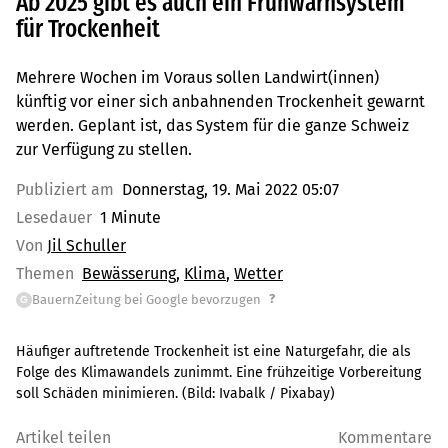
Ab 2025 gibt es auch ein Frühwarnsystem
für Trockenheit
Mehrere Wochen im Voraus sollen Landwirt(innen)
künftig vor einer sich anbahnenden Trockenheit gewarnt
werden. Geplant ist, das System für die ganze Schweiz
zur Verfügung zu stellen.
Publiziert am
Donnerstag, 19. Mai 2022 05:07
Lesedauer
1 Minute
Von
Jil Schuller
Themen
Bewässerung
Klima
Wetter
?
BauernZeitung bei Google bevorzugen
G
Häufiger auftretende Trockenheit ist eine Naturgefahr, die als
Folge des Klimawandels zunimmt. Eine frühzeitige Vorbereitung
soll Schäden minimieren.
(Bild:
Ivabalk / Pixabay
)
Artikel teilen
Kommentare