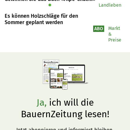
Howald aus dem Berner Arch, als sie die BauernZeitung 
✹
Landleben
mit einem Brief erreichte.
Es können Holzschläge für den
Sommer geplant werden
Markt
ABO
&
Preise
Ja,
ich will die
BauernZeitung lesen!
Jetzt abonnieren und informiert bleiben.