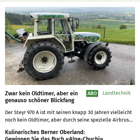
Zwar kein Oldtimer, aber ein
Landtechnik
ABO
genauso schöner Blickfang
Der Steyr 970 A ist mit seinen knapp 30 Jahren vielleicht 
noch kein Oldtimer, aber durch seine spezielle Airbrush-
Malerei ein ebenso schönes Exemplar, was es verdient 
Kulinarisches Berner Oberland:
hat, gezeigt zu werden. Das dachte sich auch Erika 
Gewinnen Sie das Buch «Alpe-Chuchi»