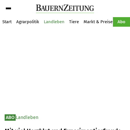
Suche
Start
Agrarpolitik
Landleben
Tiere
Markt & Preise
Pflan
Abo
ABO
Landleben