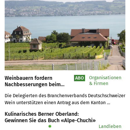
Weinbauern fordern
Organisationen
ABO
& Firmen
Nachbesserungen beim
Projekt Nachhaltiger
Die Delegierten des Branchenverbands Deutschschweizer 
Weinbau Schweiz
Wein unterstützen einen Antrag aus dem Kanton 
Schaffhausen. Der Massnahmenkatalog für nachhaltigen 
Kulinarisches Berner Oberland:
Weinbau solle sich – wie bei der Milch mit dem Grünen 
Gewinnen Sie das Buch «Alpe-Chuchi»
Teppich – auf die Standards ÖLN und allenfalls ein oder 
✹
Landleben