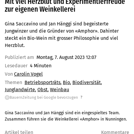
Mit viel Herzblut und Experimentierfreude
zur eigenen Weinkellerei
Gina Saccavino und Jan Hänggi sind begeisterte
Jungwinzer und die Gründer von «Amphor». Dahinter
steckt ein Bio-Wein mit grosser Philosophie und viel
Herzblut.
Publiziert am
Montag, 7. August 2023 12:07
Lesedauer
4 Minuten
Von
Carolin Vogel
Themen
Betriebsporträts
Bio
Biodiversität
Junglandwirte
Obst
Weinbau
?
BauernZeitung bei Google bevorzugen
G
Gina Saccavino und Jan Hänggi sind ein eingespieltes Team.
Zusammen führen sie die Weinkellerei «Amphor» in Nunningen.
Artikel teilen
Kommentare