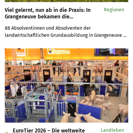
Viel gelernt, nun ab in die Praxis: In
Regionen
Grangeneuve bekamen die
Landwirtinnen und Landwirte ihre
88 Absolventinnen und Absolventen der 
Diplome
landwirtschaftlichen Grundausbildung in Grangeneuve 
haben ihr eidgenössisches Fähigkeitszeugnis oder 
Berufsattest erhalten. An der Schlussfeier wurden sie 
ermutigt, ihr Wissen in die Praxis zu tragen – und sich 
auch künftig weiterzubilden.
EuroTier 2026 – Die weltweite
Landleben