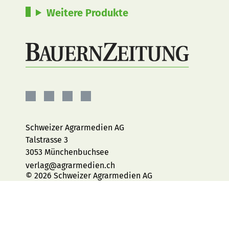
Weitere Produkte
BauernZeitung
BauernZeitung
BauernZeitung
BauernZeitung
auf
auf
auf
auf
Facebook
Instagram
YouTube
LinkedIn
Schweizer Agrarmedien AG
Talstrasse 3
3053 Münchenbuchsee
verlag@agrarmedien.ch
© 2026 Schweizer Agrarmedien AG